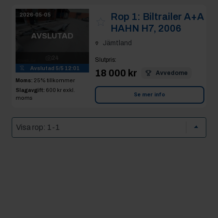
Rop 1:
Biltrailer A+A
2026-05-05
HAHN H7, 2006
AVSLUTAD
Jämtland
24
Slutpris
:
Avslutad
5/5 12:01
18 000 kr
Avvedome
Moms:
25% tillkommer
Slagavgift:
600 kr
exkl.
Se mer info
moms