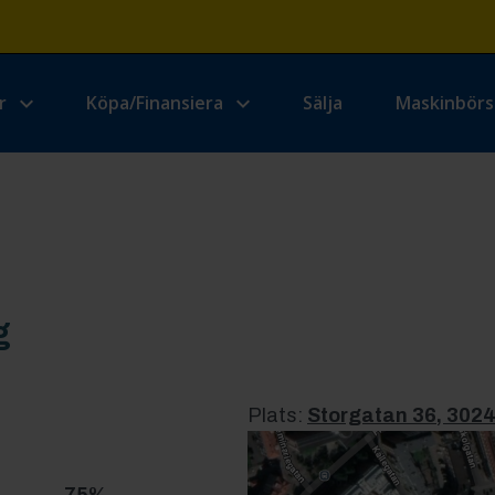
r
Köpa/Finansiera
Sälja
Maskinbör
g
Plats:
Storgatan 36, 302