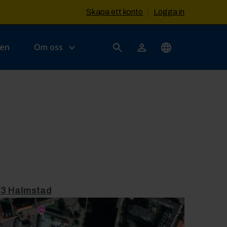
Skapa ett konto
|
Logga in
sen
Om oss
43 Halmstad