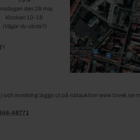
75%
nsdagen den 28 maj
klockan 10-18
(Vågar du vänta?)
T!
g) och inredning läggs ut på nätauktion www.tovek.se m
346-48771