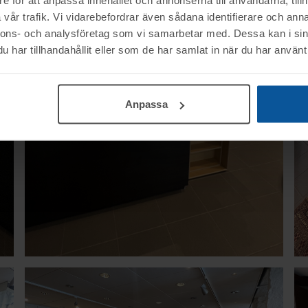
vår trafik. Vi vidarebefordrar även sådana identifierare och anna
nnons- och analysföretag som vi samarbetar med. Dessa kan i sin
har tillhandahållit eller som de har samlat in när du har använt 
Anpassa