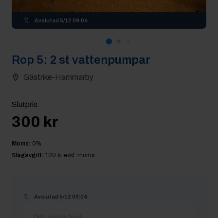
Avslutad
5/12 09:04
Rop
5
:
2 st vattenpumpar
Gästrike-Hammarby
Slutpris
:
300 kr
Moms:
0
%
Slagavgift:
120 kr
exkl. moms
Avslutad
5/12 09:04