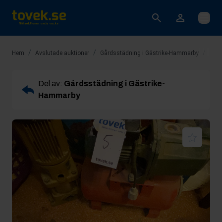
Öppna
/
/
/
Hem
Avslutade auktioner
Gårdsstädning i Gästrike-Hammarby
Rop 
Del av:
Gårdsstädning i Gästrike-
Hammarby