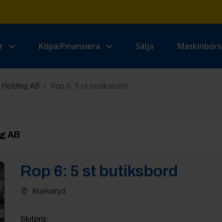
r
Köpa/Finansiera
Sälja
Maskinbör
 Holding AB
Rop 6: 5 st butiksbord
/
ng AB
Rop
6
:
5 st butiksbord
Markaryd
Slutpris
: