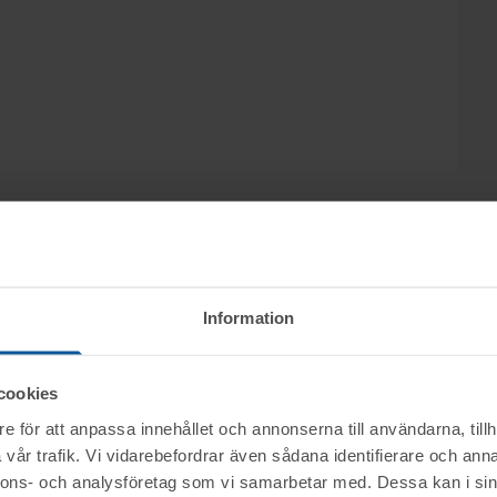
 säljs olika varianter av containers, ställage,
Information
innehåll, maskiner m.m. genom nätauktion på
0 november från kl. 11.45.
cookies
e för att anpassa innehållet och annonserna till användarna, tillh
aras ej)
ktet vid angiven tid för visning.
vår trafik. Vi vidarebefordrar även sådana identifierare och anna
nnons- och analysföretag som vi samarbetar med. Dessa kan i sin