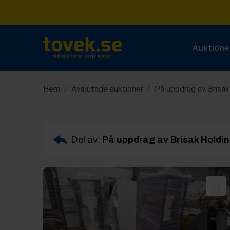
Auktione
Hem
Avslutade auktioner
På uppdrag av Brisak
/
/
Del av:
På uppdrag av Brisak Holdi