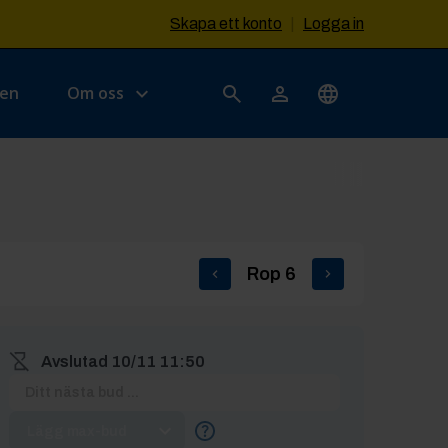
Skapa ett konto
|
Logga in
sen
Om oss
Rop
6
Avslutad
10/11 11:50
Lägg max-bud