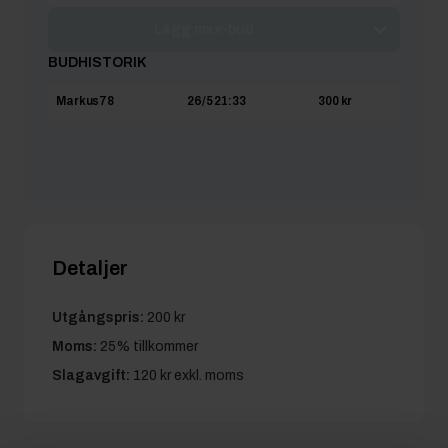
Lägg max-bud
BUDHISTORIK
Markus78
26/5 21:33
300 kr
Detaljer
Utgångspris:
200 kr
Moms:
25% tillkommer
Slagavgift:
120 kr
exkl. moms