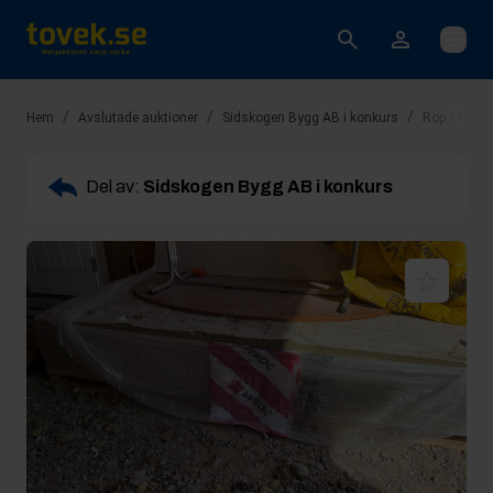
Öppna
/
/
/
Hem
Avslutade auktioner
Sidskogen Bygg AB i konkurs
Rop 11: 7st 
Del av:
Sidskogen Bygg AB i konkurs