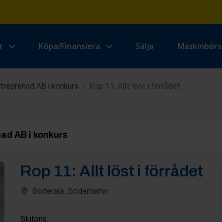
r
Köpa/Finansiera
Sälja
Maskinbör
treprenad AB i konkurs
Rop 11: Allt löst i förrådet
/
ad AB i konkurs
Rop
11
:
Allt löst i förrådet
Söderala, Söderhamn
Slutpris
: