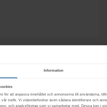
yhrberg Advokatfirman Abersten säljs
Information
reprenad AB (POAB) genom nätauktion på
 december från kl. 09.15.
cookies
e för att anpassa innehållet och annonserna till användarna, tillh
ktet vid angiven tid för visning.
nerella frågor om auktioner och rop.
vår trafik. Vi vidarebefordrar även sådana identifierare och anna
nnons- och analysföretag som vi samarbetar med. Dessa kan i sin