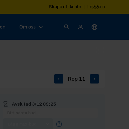
Skapa ett konto
|
Logga in
sen
Om oss
Rop
11
Avslutad
3/12 09:25
Lägg max-bud