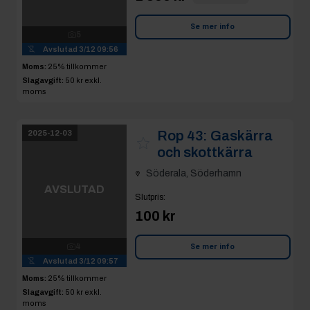
Avslutad
3/12 09:57
Moms:
25% tillkommer
Slagavgift:
50 kr
exkl.
moms
Rop 44:
Skrapa för
2025-12-03
hjullastare
Söderala, Söderhamn
AVSLUTAD
Slutpris
:
26 000 kr
EJG_AB
20
Se mer info
Avslutad
3/12 09:58
Moms:
25% tillkommer
Slagavgift:
600 kr
exkl.
moms
Rop 45:
Gatsten
2025-12-03