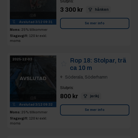
6
Avslutad
3/12 09:31
Se mer info
Moms:
25% tillkommer
Slagavgift:
120 kr
exkl.
moms
Rop 18:
Stolpar, trä
2025-12-03
ca 10 m
Söderala, Söderhamn
AVSLUTAD
Slutpris
:
800 kr
jerikj
5
Avslutad
3/12 09:32
Se mer info
Moms:
25% tillkommer
Slagavgift:
120 kr
exkl.
moms
Rop 19:
Stålreglar,
2025-12-03