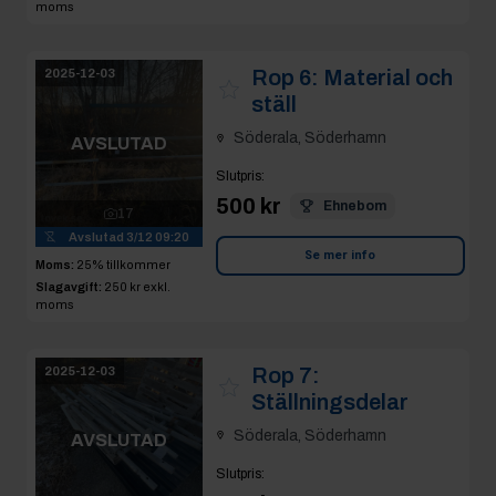
moms
Rop 6:
Material och
2025-12-03
ställ
Söderala, Söderhamn
AVSLUTAD
Slutpris
:
500 kr
Ehnebom
17
Avslutad
3/12 09:20
Se mer info
Moms:
25% tillkommer
Slagavgift:
250 kr
exkl.
moms
Rop 7:
2025-12-03
Ställningsdelar
Söderala, Söderhamn
AVSLUTAD
Slutpris
: