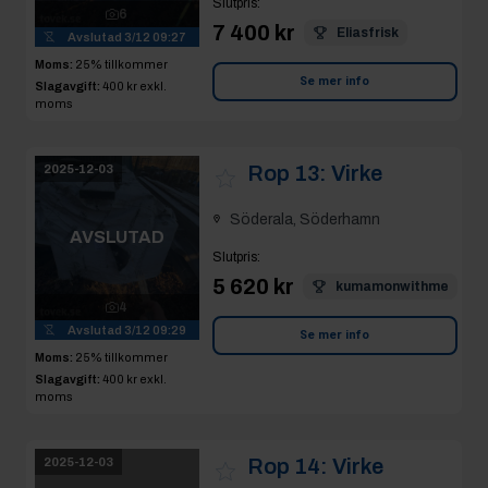
Slutpris
:
6
7 400 kr
Eliasfrisk
Avslutad
3/12 09:27
Moms:
25% tillkommer
Se mer info
Slagavgift:
400 kr
exkl.
moms
Rop 13:
Virke
2025-12-03
Söderala, Söderhamn
AVSLUTAD
Slutpris
:
5 620 kr
kumamonwithme
4
Avslutad
3/12 09:29
Se mer info
Moms:
25% tillkommer
Slagavgift:
400 kr
exkl.
moms
Rop 14:
Virke
2025-12-03