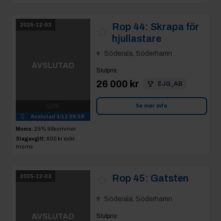
Söderala, Söderhamn
AVSLUTAD
Slutpris
:
5 200 kr
Fast
14
Avslutad
3/12 09:59
Se mer info
Moms:
25% tillkommer
Slagavgift:
400 kr
exkl.
moms
Rop 46:
2025-12-03
Byggcentral
Söderala, Söderhamn
AVSLUTAD
Slutpris
:
950 kr
hånken
5
Se mer info
Avslutad
3/12 10:00