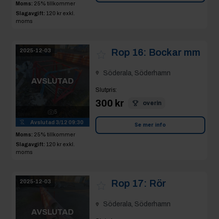
moms
Rop 16:
Bockar mm
2025-12-03
Söderala, Söderhamn
AVSLUTAD
Slutpris
:
300 kr
overin
5
Avslutad
3/12 09:30
Se mer info
Moms:
25% tillkommer
Slagavgift:
120 kr
exkl.
moms
Rop 17:
Rör
2025-12-03
Söderala, Söderhamn
AVSLUTAD
Slutpris
:
3 300 kr
hånken