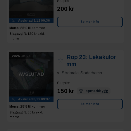
11
Avslutad
3/12 09:36
Se mer info
Moms:
25% tillkommer
Slagavgift:
120 kr
exkl.
moms
Rop 23:
Lekakulor
2025-12-03
mm
Söderala, Söderhamn
AVSLUTAD
Slutpris
:
150 kr
ppmarkbygg
5
Avslutad
3/12 09:37
Se mer info
Moms:
25% tillkommer
Slagavgift:
50 kr
exkl.
moms
Rop 24:
Lastbilshjul
2025-12-03