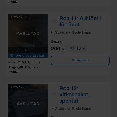
moms
Rop 11:
Allt löst i
2025-12-03
förrådet
Söderala, Söderhamn
AVSLUTAD
Slutpris
:
200 kr
Sollis
9
Avslutad
3/12 09:25
Se mer info
Moms:
25% tillkommer
Slagavgift:
120 kr
exkl.
moms
Rop 12:
2025-12-03
Virkespaket,
spontat
AVSLUTAD
Söderala, Söderhamn