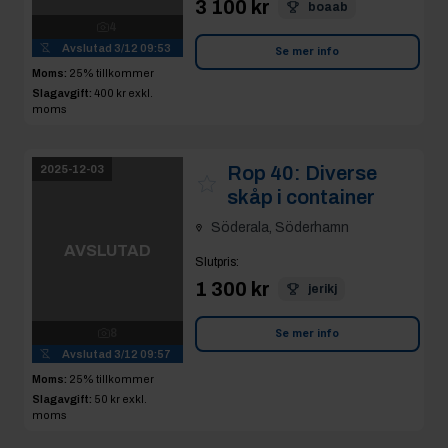
Moms:
25% tillkommer
Slagavgift:
50 kr
exkl.
moms
Rop 41:
Limträbalk
2025-12-03
Söderala, Söderhamn
AVSLUTAD
Slutpris
:
7 200 kr
hånken
Se mer info
11
Avslutad
3/12 09:58
Moms:
25% tillkommer
Slagavgift:
400 kr
exkl.
moms
Rop 42:
Svetsbänk
2025-12-03