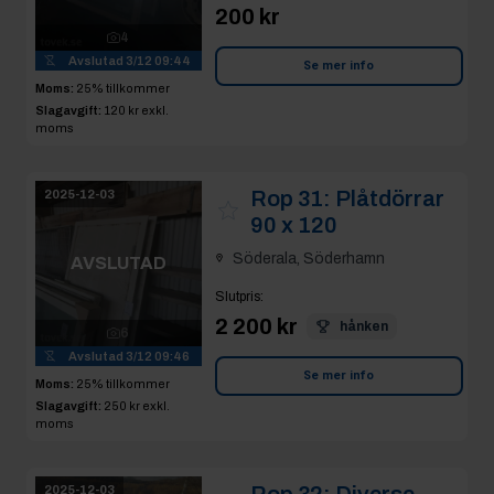
moms
Rop 31:
Plåtdörrar
2025-12-03
90 x 120
Söderala, Söderhamn
AVSLUTAD
Slutpris
:
2 200 kr
hånken
6
Avslutad
3/12 09:46
Se mer info
Moms:
25% tillkommer
Slagavgift:
250 kr
exkl.
moms
Rop 32:
Diverse
2025-12-03
fästjärn
Söderala, Söderhamn
AVSLUTAD
Slutpris
: