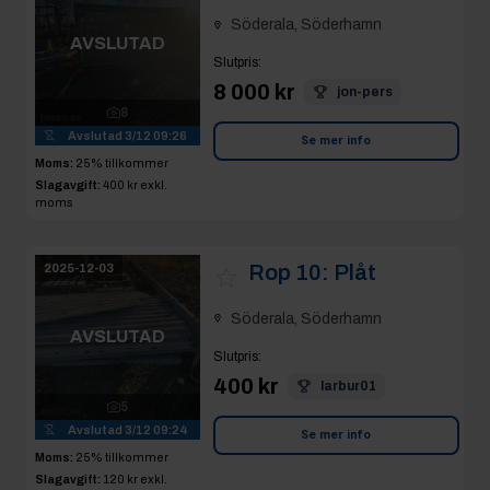
Söderala, Söderhamn
AVSLUTAD
Slutpris
:
8 000 kr
jon-pers
8
Avslutad
3/12 09:26
Se mer info
Moms:
25% tillkommer
Slagavgift:
400 kr
exkl.
moms
Rop 10:
Plåt
2025-12-03
Söderala, Söderhamn
AVSLUTAD
Slutpris
:
400 kr
larbur01
5
Avslutad
3/12 09:24
Se mer info
Moms:
25% tillkommer
Slagavgift:
120 kr
exkl.