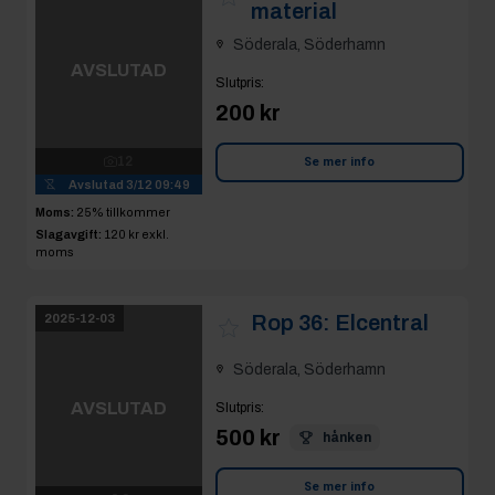
Moms:
25% tillkommer
Slagavgift:
120 kr
exkl.
moms
Rop 36:
Elcentral
2025-12-03
Söderala, Söderhamn
AVSLUTAD
Slutpris
:
500 kr
hånken
3
Avslutad
3/12 09:50
Se mer info
Moms:
25% tillkommer
Slagavgift:
250 kr
exkl.
moms
Rop 37:
Container
2025-12-03
20 fot
Söderala, Söderhamn
AVSLUTAD