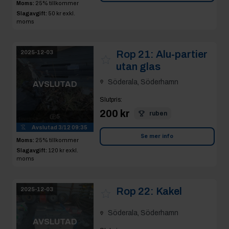
moms
Rop 21:
Alu-partier
2025-12-03
utan glas
Söderala, Söderhamn
AVSLUTAD
Slutpris
:
200 kr
ruben
5
Avslutad
3/12 09:35
Se mer info
Moms:
25% tillkommer
Slagavgift:
120 kr
exkl.
moms
Rop 22:
Kakel
2025-12-03
Söderala, Söderhamn
AVSLUTAD
Slutpris
:
200 kr