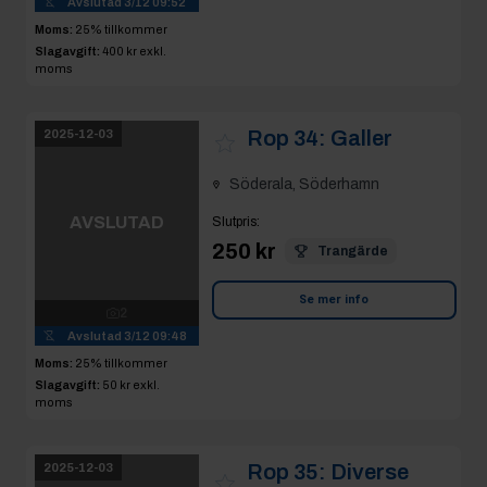
Söderala, Söderhamn
AVSLUTAD
Slutpris
:
250 kr
Trangärde
Se mer info
2
Avslutad
3/12 09:48
Moms:
25% tillkommer
Slagavgift:
50 kr
exkl.
moms
Rop 35:
Diverse
2025-12-03
material
Söderala, Söderhamn
AVSLUTAD
Slutpris
:
200 kr
12
Avslutad
3/12 09:49
Se mer info