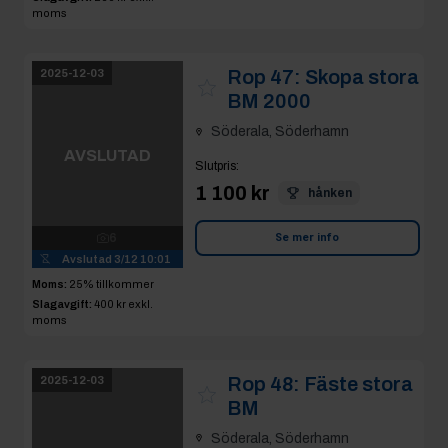
Söderala, Söderhamn
AVSLUTAD
Slutpris
:
4 900 kr
host
7
Se mer info
Avslutad
3/12 10:02
Moms:
25% tillkommer
Slagavgift:
250 kr
exkl.
moms
Rop 49:
Sten
2025-12-03
Söderala, Söderhamn
AVSLUTAD
Slutpris
:
24 580 kr
Hedberg44
Se mer info
12