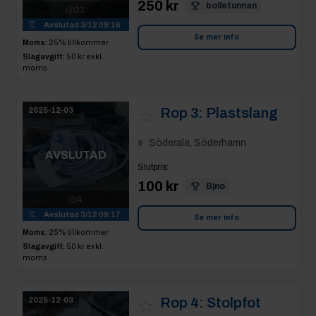
250 kr
bolletunnan
11
Avslutad
3/12 09:16
Se mer info
Moms:
25% tillkommer
Slagavgift:
50 kr
exkl.
moms
Rop 3:
Plastslang
2025-12-03
Söderala, Söderhamn
AVSLUTAD
Slutpris
:
100 kr
Bjno
4
Avslutad
3/12 09:17
Se mer info
Moms:
25% tillkommer
Slagavgift:
50 kr
exkl.
moms
Rop 4:
Stolpfot
2025-12-03