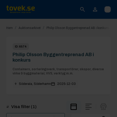
Öppna
/
/
Hem
Auktionsarkivet
Philip Olsson Byggentreprenad AB i konkurs
ID:
6574
Philip Olsson Byggentreprenad AB i
konkurs
Containers, sorteringsverk, transportörer, skopor, diverse
virke & byggmaterial, VVS, verktyg m.m.
Söderala, Söderhamn
2025-12-03
Visa filter
(1)