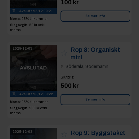
100 kr
4
Avslutad
3/12 09:21
Se mer info
Moms:
25% tillkommer
Slagavgift:
50 kr
exkl.
moms
Rop 8:
Organiskt
2025-12-03
mtrl
Söderala, Söderhamn
AVSLUTAD
Slutpris
:
500 kr
9
Avslutad
3/12 09:22
Se mer info
Moms:
25% tillkommer
Slagavgift:
250 kr
exkl.
moms
Rop 9:
Byggstaket
2025-12-03