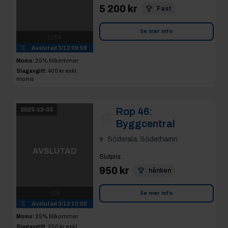
Moms:
25% tillkommer
Slagavgift:
250 kr
exkl.
moms
Rop 47:
Skopa stora
2025-12-03
BM 2000
Söderala, Söderhamn
AVSLUTAD
Slutpris
:
1 100 kr
hånken
6
Se mer info
Avslutad
3/12 10:01
Moms:
25% tillkommer
Slagavgift:
400 kr
exkl.
moms
Rop 48:
Fäste stora
2025-12-03
BM