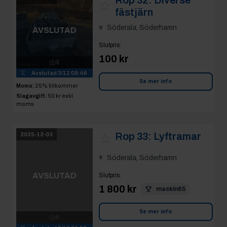
100 kr
5
Avslutad
3/12 09:46
Se mer info
Moms:
25% tillkommer
Slagavgift:
50 kr
exkl.
moms
Rop 33:
Lyftramar
2025-12-03
Söderala, Söderhamn
AVSLUTAD
Slutpris
:
1 800 kr
maskin65
6
Avslutad
3/12 09:52
Se mer info
Moms:
25% tillkommer
Slagavgift:
400 kr
exkl.
moms
Rop 34:
Galler
2025-12-03