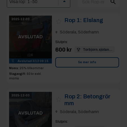
Rop 1:
Elslang
2025-12-03
Söderala, Söderhamn
AVSLUTAD
Slutpris
:
600 kr
Torbjorn.sjolan...
6
Avslutad
3/12 09:15
Se mer info
Moms:
25% tillkommer
Slagavgift:
50 kr
exkl.
moms
Rop 2:
Betongrör
2025-12-03
mm
Söderala, Söderhamn
AVSLUTAD
Slutpris
: