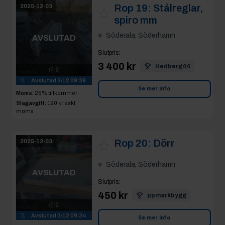
spiro mm
Söderala, Söderhamn
AVSLUTAD
Slutpris
:
3 400 kr
Hedberg44
8
Avslutad
3/12 09:39
Se mer info
Moms:
25% tillkommer
Slagavgift:
120 kr
exkl.
moms
Rop 20:
Dörr
2025-12-03
Söderala, Söderhamn
AVSLUTAD
Slutpris
:
450 kr
ppmarkbygg
2
Avslutad
3/12 09:34
Se mer info
Moms:
25% tillkommer
Slagavgift:
50 kr
exkl.