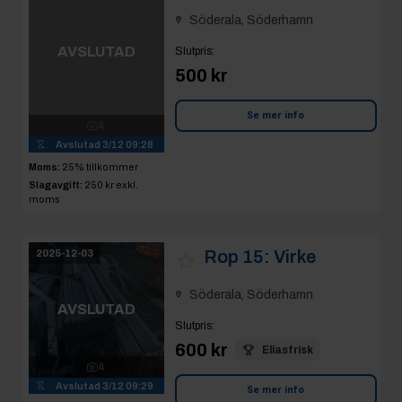
Söderala, Söderhamn
AVSLUTAD
Slutpris
:
500 kr
4
Avslutad
3/12 09:28
Se mer info
Moms:
25% tillkommer
Slagavgift:
250 kr
exkl.
moms
Rop 15:
Virke
2025-12-03
Söderala, Söderhamn
AVSLUTAD
Slutpris
:
600 kr
Eliasfrisk
4
Avslutad
3/12 09:29
Se mer info
Moms:
25% tillkommer
Slagavgift:
120 kr
exkl.