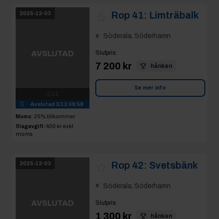
Söderala, Söderhamn
AVSLUTAD
Slutpris
:
1 300 kr
hånken
Se mer info
5
Avslutad
3/12 09:56
Moms:
25% tillkommer
Slagavgift:
50 kr
exkl.
moms
Rop 43:
Gaskärra
2025-12-03
och skottkärra
Söderala, Söderhamn
AVSLUTAD
Slutpris
:
100 kr
4
Se mer info