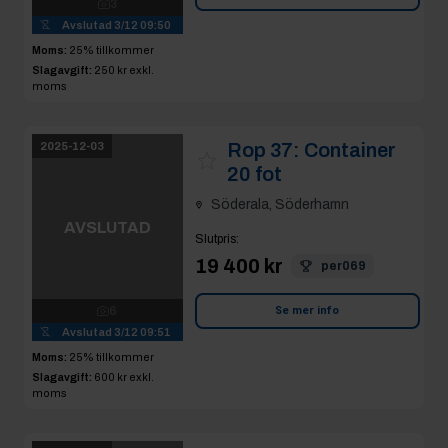
Slutpris
:
19 400 kr
per069
6
Avslutad
3/12 09:51
Se mer info
Moms:
25% tillkommer
Slagavgift:
600 kr
exkl.
moms
Rop 38:
Diverse
2025-12-03
dörrar och karmar i
container
AVSLUTAD
Söderala, Söderhamn
Slutpris
:
6
1 000 kr
Avslutad
3/12 09:52
Moms:
25% tillkommer
Se mer info
Slagavgift:
400 kr
exkl.
moms