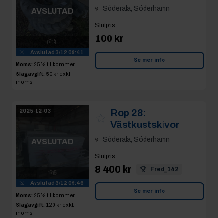
100 kr
4
Avslutad
3/12 09:41
Se mer info
Moms:
25% tillkommer
Slagavgift:
50 kr
exkl.
moms
Rop 28:
2025-12-03
Västkustskivor
Söderala, Söderhamn
AVSLUTAD
Slutpris
:
8 400 kr
Fred_142
5
Avslutad
3/12 09:46
Se mer info
Moms:
25% tillkommer
Slagavgift:
120 kr
exkl.
moms
Rop 29:
Taklucka
2025-12-03