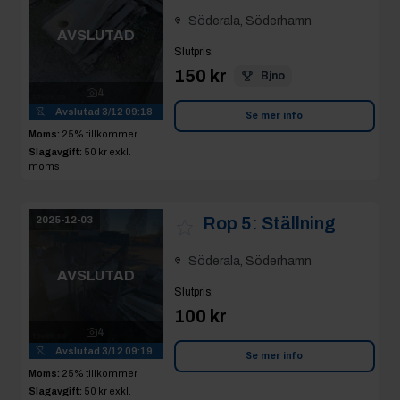
Söderala, Söderhamn
AVSLUTAD
Slutpris
:
150 kr
Bjno
4
Avslutad
3/12 09:18
Se mer info
Moms:
25% tillkommer
Slagavgift:
50 kr
exkl.
moms
Rop 5:
Ställning
2025-12-03
Söderala, Söderhamn
AVSLUTAD
Slutpris
:
100 kr
4
Avslutad
3/12 09:19
Se mer info
Moms:
25% tillkommer
Slagavgift:
50 kr
exkl.