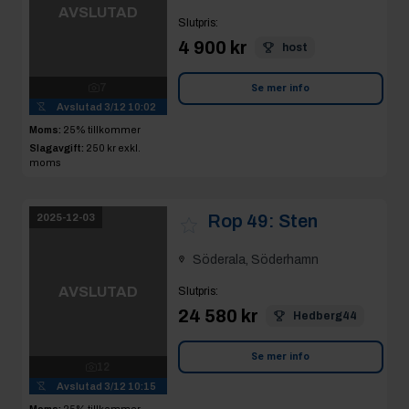
Avslutad
3/12 10:15
Moms:
25% tillkommer
Slagavgift:
400 kr
exkl.
moms
Rop 50:
Diverse
2025-12-03
verktyg
Söderala, Söderhamn
AVSLUTAD
Slutpris
:
100 kr
Fast
3
Se mer info
Avslutad
3/12 10:04
Moms:
25% tillkommer
Slagavgift:
50 kr
exkl.
moms