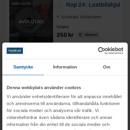
Söderala, Söderhamn
AVSLUTAD
Slutpris
:
250 kr
hånken
7
Avslutad
3/12 09:38
Se mer info
Moms:
25% tillkommer
Slagavgift:
120 kr
exkl.
moms
Samtycke
Information
Om
Rop 25:
Material
2025-12-03
och ställ
Denna webbplats använder cookies
Söderala, Söderhamn
AVSLUTAD
Vi använder enhetsidentifierare för att anpassa innehållet
Slutpris
:
och annonserna till användarna, tillhandahålla funktioner
6 800 kr
Trangärde
10
för sociala medier och analysera vår trafik. Vi
Avslutad
3/12 09:44
vidarebefordrar även sådana identifierare och annan
Se mer info
Moms:
25% tillkommer
information från din enhet till de sociala medier och
Slagavgift:
120 kr
exkl.