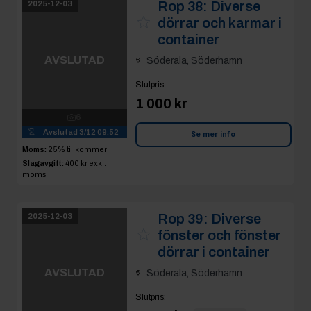
Rop 39:
Diverse
2025-12-03
fönster och fönster
dörrar i container
AVSLUTAD
Söderala, Söderhamn
Slutpris
:
4
3 100 kr
boaab
Avslutad
3/12 09:53
Moms:
25% tillkommer
Se mer info
Slagavgift:
400 kr
exkl.
moms
Rop 40:
Diverse
2025-12-03
skåp i container
Söderala, Söderhamn
AVSLUTAD
Slutpris
:
1 300 kr
jerikj
8
Avslutad
3/12 09:57
Se mer info