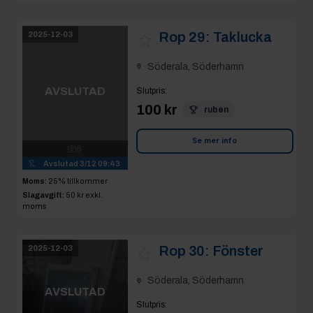
Söderala, Söderhamn
AVSLUTAD
Slutpris
:
100 kr
ruben
6
Avslutad
3/12 09:43
Se mer info
Moms:
25% tillkommer
Slagavgift:
50 kr
exkl.
moms
Rop 30:
Fönster
2025-12-03
Söderala, Söderhamn
AVSLUTAD
Slutpris
:
200 kr
4
Avslutad
3/12 09:44
Se mer info
Moms:
25% tillkommer
Slagavgift:
120 kr
exkl.