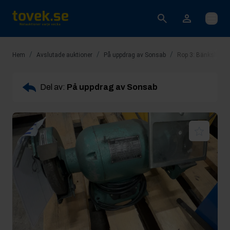
Öppna
/
/
/
Hem
Avslutade auktioner
På uppdrag av Sonsab
Rop 3: Bänkslipm
Del av:
På uppdrag av Sonsab