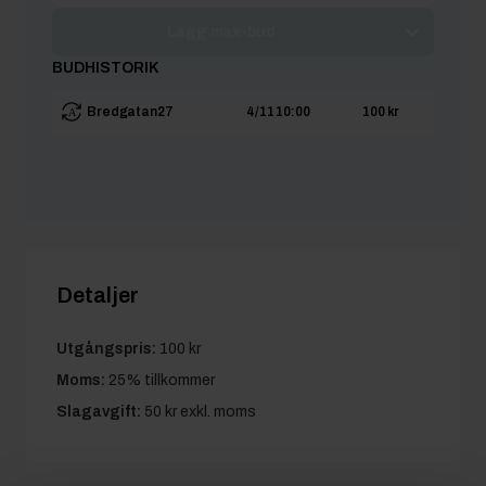
Lägg max-bud
BUDHISTORIK
Bredgatan27
4/11 10:00
100 kr
Detaljer
Utgångspris:
100 kr
Moms:
25% tillkommer
Slagavgift:
50 kr
exkl. moms