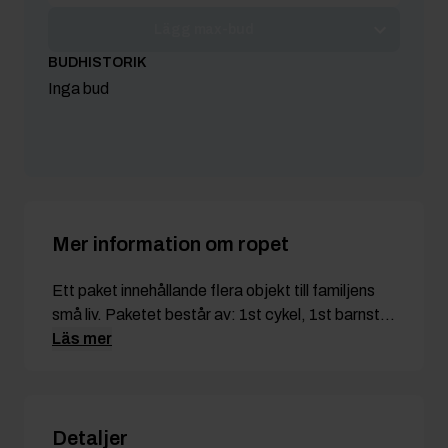
Lägg max-bud
BUDHISTORIK
Inga bud
Mer information om ropet
Ett paket innehållande flera objekt till familjens
små liv. Paketet består av: 1st cykel, 1st barnst...
Läs mer
Detaljer