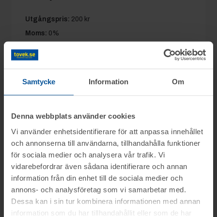
Utgångspris:
200 kr
Moms:
0%
Slagavgift:
120 kr
exkl. moms
Samtycke
Information
Om
Information
Denna webbplats använder cookies
På uppdrag av Konkursförvaltare Hans
Vi använder enhetsidentifierare för att anpassa innehållet
Frågor
Berglund, Advokatfirman Allians IBL AB,
och annonserna till användarna, tillhandahålla funktioner
för sociala medier och analysera vår trafik. Vi
säljs ett dödsbo i konkurs genom
Björn tel.nr: 073-4433975.
vidarebefordrar även sådana identifierare och annan
nätauktion på www.tovek.se med avslut
Visning
Du kan alltid kontakta oss på 0346-48770
information från din enhet till de sociala medier och
fredagen den 14 mars från kl.10.30.
för generella frågor om auktioner och rop.
annons- och analysföretag som vi samarbetar med.
Forshaga
Dessa kan i sin tur kombinera informationen med annan
Objektet säljes i befintligt skick.
Betalning
information som du har tillhandahållit eller som de har
Det är upp till köparen att kontrollera
Fredagen den 7 mars mellan kl. 10:00-