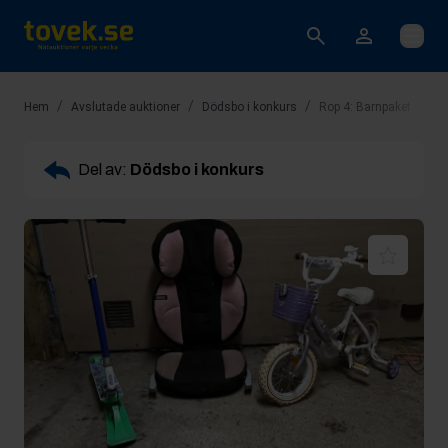
Öppna
/
/
/
Hem
Avslutade auktioner
Dödsbo i konkurs
Rop 4: Barnpaket
Del av:
Dödsbo i konkurs