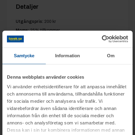
Detaljer
Utgångspris:
200 kr
Moms:
25% tillkommer
Slagavgift:
120 kr
exkl. moms
Samtycke
Information
Om
Information
Denna webbplats använder cookies
Vi använder enhetsidentifierare för att anpassa innehållet
Från gårdsverkstad säljs traktorer,
och annonserna till användarna, tillhandahålla funktioner
Frågor
maskinsläp, lastbrygga, reservdelar, verktyg
för sociala medier och analysera vår trafik. Vi
m.m. genom nätauktion på www.tovek.se,
vidarebefordrar även sådana identifierare och annan
Lars mob.nr: 0708-496611
med avslut tisdagen den 4 augusti från kl.
information från din enhet till de sociala medier och
Visning
annons- och analysföretag som vi samarbetar med.
09.00.
Dessa kan i sin tur kombinera informationen med annan
Du kan alltid kontakta oss på 0346-48770 för
Höör