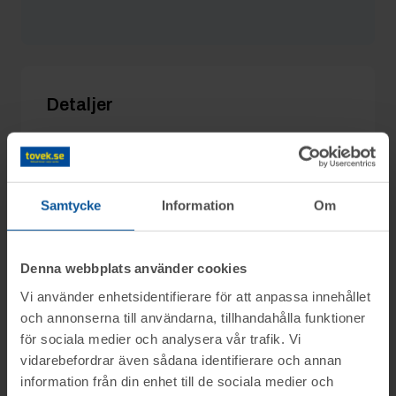
GjVentilation
24/1 09:07
4 100 kr
sebransts
24/1 09:07
4 000 kr
Detaljer
Utgångspris:
2 000 kr
Moms:
25% tillkommer
Slagavgift:
400 kr
exkl. moms
Samtycke
Information
Om
Denna webbplats använder cookies
Information
Vi använder enhetsidentifierare för att anpassa innehållet
och annonserna till användarna, tillhandahålla funktioner
för sociala medier och analysera vår trafik. Vi
På uppdrag av Restaurang Oscar i Varberg
vidarebefordrar även sådana identifierare och annan
Frågor
säljs div. restaurangmaskiner och möbler
information från din enhet till de sociala medier och