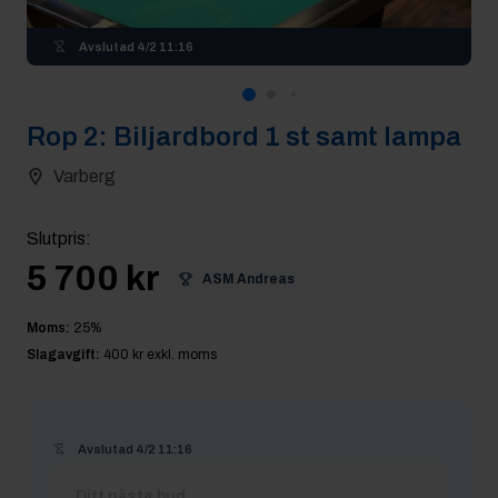
Avslutad
4/2 11:16
Rop
2
:
Biljardbord 1 st samt lampa
Varberg
Slutpris
:
5 700 kr
ASM Andreas
Moms:
25
%
Slagavgift:
400 kr
exkl. moms
Avslutad
4/2 11:16