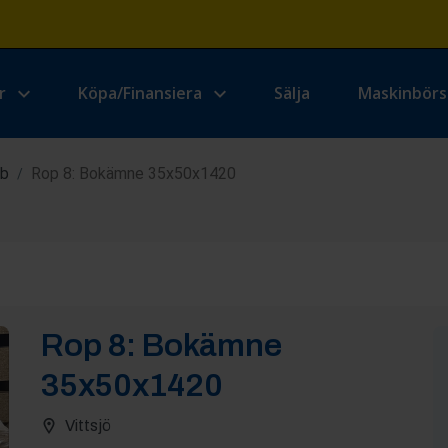
r
Köpa/Finansiera
Sälja
Maskinbör
ab
Rop 8: Bokämne 35x50x1420
/
Rop
8
:
Bokämne
35x50x1420
Vittsjö