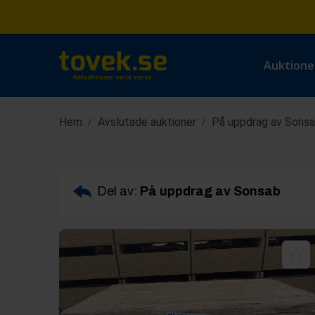
Auktione
Hem
Avslutade auktioner
På uppdrag av Sons
/
/
Del av:
På uppdrag av Sonsab