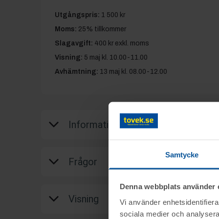
Utgångspris:
1 500 kr
Moms:
25% tillkommer
Slagavgift:
400 kr
exkl. moms
Visning:
5 maj kl. 10.00-11.00
Avhämtning:
13 maj kl. 08.00-12.00
Information
På uppdrag av Sonsab i Vittsjö säljs vir
Samtycke
Frågor
avslut onsdagen den 6 maj från kl.09.00.
Objektet säljes i befintligt skick.
Denna webbplats använder 
Frågor om objekten: 0704-103647 Jonas
Visning
Det är upp till köparen att kontrollera obje
Vi använder enhetsidentifierar
Övriga frågor: 0346-48770
sociala medier och analysera 