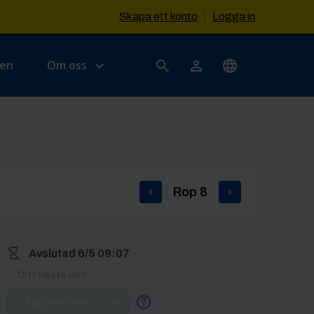
Skapa ett konto
|
Logga in
sen
Om oss
Rop
8
Avslutad
6/5 09:07
Lägg max-bud