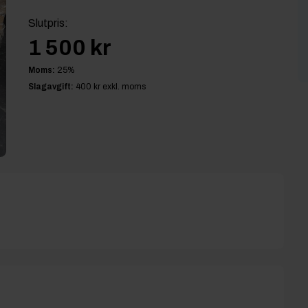
Slutpris
:
1 500 kr
Moms:
25
%
Slagavgift:
400 kr
exkl. moms