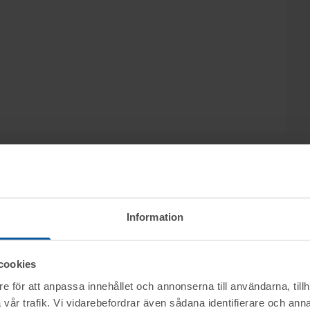
Information
ke, m.m. genom nätauktion på www.tovek.se med
cookies
ktet vid angiven tid för visning.
e för att anpassa innehållet och annonserna till användarna, tillh
vår trafik. Vi vidarebefordrar även sådana identifierare och anna