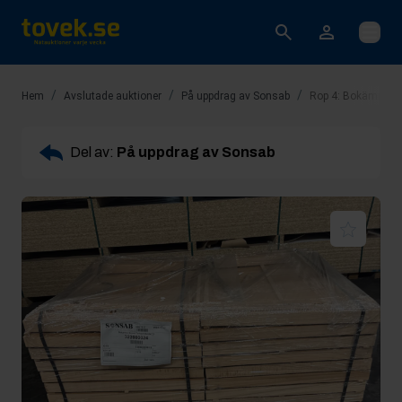
Öppna
/
/
/
Hem
Avslutade auktioner
På uppdrag av Sonsab
Rop 4: Bokämne B
Del av:
På uppdrag av Sonsab