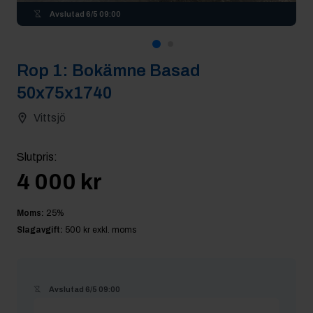
Avslutad
6/5 09:00
Rop
1
:
Bokämne Basad
50x75x1740
Vittsjö
Slutpris
:
4 000 kr
Moms:
25
%
Slagavgift:
500 kr
exkl. moms
Avslutad
6/5 09:00