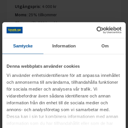
Utgångspris:
4 000 kr
Moms:
25% tillkommer
Slagavgift:
500 kr
exkl. moms
Samtycke
Information
Om
Information
Denna webbplats använder cookies
På uppdrag av Sonsab i Vittsjö säljs virke,
Vi använder enhetsidentifierare för att anpassa innehållet
Frågor
m.m. genom nätauktion på www.tovek.se
och annonserna till användarna, tillhandahålla funktioner
med avslut onsdagen den 6 maj från
för sociala medier och analysera vår trafik. Vi
Frågor om objekten: 0704-103647 Jonas
kl.09.00.
vidarebefordrar även sådana identifierare och annan
Visning
information från din enhet till de sociala medier och
Övriga frågor: 0346-48770
Objektet säljes i befintligt skick.
annons- och analysföretag som vi samarbetar med.
Vittsjö
Det är upp till köparen att kontrollera
Dessa kan i sin tur kombinera informationen med annan
Betalning
Du kan alltid kontakta oss på 0346-48770 för
objektet vid angiven tid för visning.
Tisdagen den 5 maj mellan kl. 10:00-11:00
.
information som du har tillhandahållit eller som de har