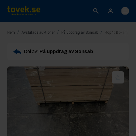
Öppna
/
/
/
Hem
Avslutade auktioner
På uppdrag av Sonsab
Rop 1: Bokämne B
Del av:
På uppdrag av Sonsab