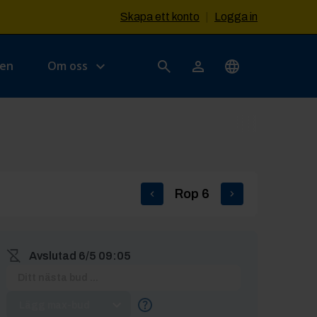
Skapa ett konto
|
Logga in
sen
Om oss
Rop
6
Avslutad
6/5 09:05
Lägg max-bud