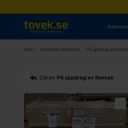
Auktione
Hem
Avslutade auktioner
På uppdrag av Sons
/
/
Del av:
På uppdrag av Sonsab