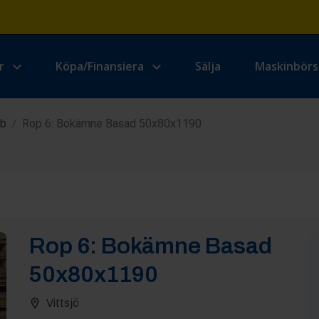
r
Köpa/Finansiera
Sälja
Maskinbör
ab
Rop 6: Bokämne Basad 50x80x1190
/
Rop
6
:
Bokämne Basad
50x80x1190
Vittsjö