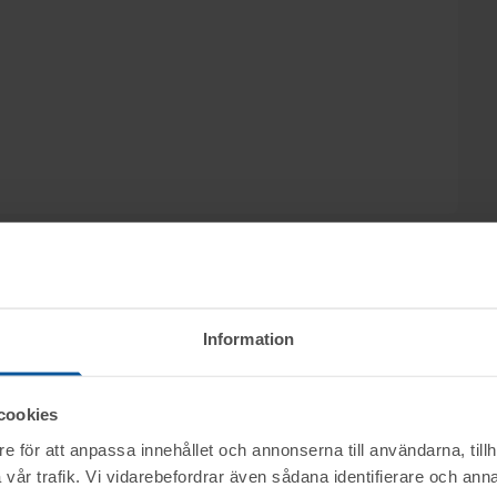
Information
ke, m.m. genom nätauktion på www.tovek.se med
cookies
e för att anpassa innehållet och annonserna till användarna, tillh
ktet vid angiven tid för visning.
vår trafik. Vi vidarebefordrar även sådana identifierare och anna