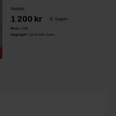
Slutpris
:
1 200 kr
Bygg66
Moms:
25
%
Slagavgift:
120 kr
exkl. moms