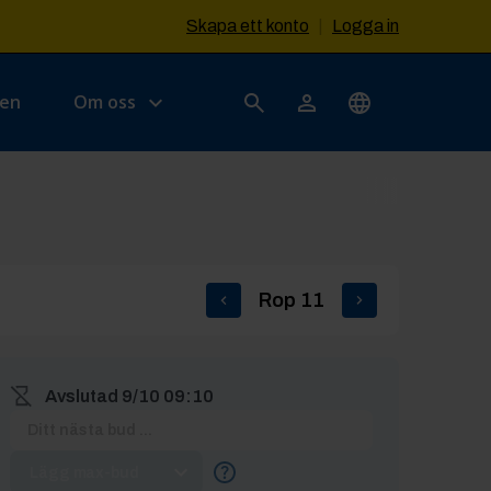
Skapa ett konto
|
Logga in
sen
Om oss
Rop
11
Avslutad
9/10 09:10
Lägg max-bud