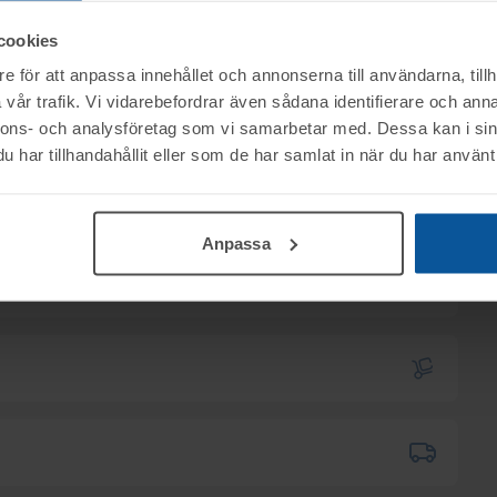
cookies
e för att anpassa innehållet och annonserna till användarna, tillh
vår trafik. Vi vidarebefordrar även sådana identifierare och anna
nnons- och analysföretag som vi samarbetar med. Dessa kan i sin
ktet vid angiven tid för visning.
har tillhandahållit eller som de har samlat in när du har använt 
gström: 070-3272554 // stefan@tovek.se
för generella frågor om auktioner och rop.
mentköplagen (ex. ångerrätt). Se mer info i
Anpassa
30
.
B tillhanda
SENAST 2025-10-13
.
 till utlämningen.
kas till er via e-mail.
6:30
.