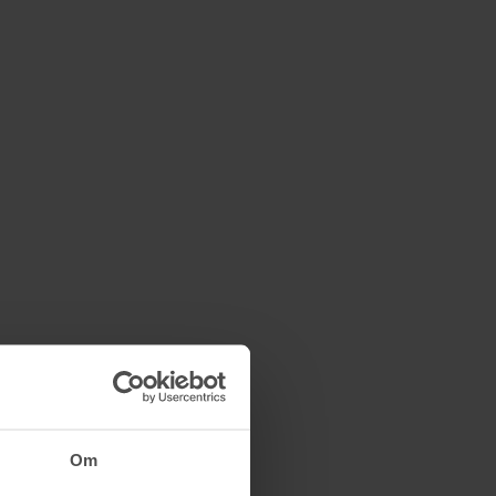
ras
28/9 10:42
650 kr
Om