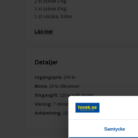
2 st pulver 2 kg
1 st pulver 6 kg
1 st vätska, 9 liter
...
Läs mer
Detaljer
Utgångspris:
200 kr
Moms:
25% tillkommer
Slagavgift:
120 kr
exkl. moms
Visning:
7 oktober kl. 10.00-11.30
Avhämtning:
15 oktober kl. 10.30-16.30
Samtycke