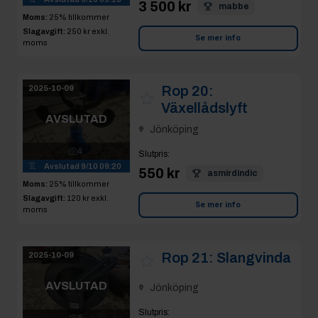
3 500 kr
mabbe
Moms:
25% tillkommer
Slagavgift:
250 kr
exkl.
Se mer info
moms
Rop 20:
2025-10-09
Växellådslyft
AVSLUTAD
Jönköping
4
Slutpris
:
Avslutad
9/10 09:20
550 kr
asmirdindic
Moms:
25% tillkommer
Slagavgift:
120 kr
exkl.
Se mer info
moms
Rop 21:
Slangvinda
2025-10-09
AVSLUTAD
Jönköping
Slutpris
:
5