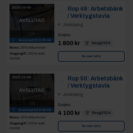
Rop 49:
Arbetsbänk
2025-10-09
/ Verktygstavla
AVSLUTAD
Jönköping
6
Slutpris
:
Avslutad
9/10 09:49
1 800 kr
Skog2024
Moms:
25% tillkommer
Slagavgift:
120 kr
exkl.
Se mer info
moms
Rop 50:
Arbetsbänk
2025-10-09
/ Verktygstavla
AVSLUTAD
Jönköping
8
Slutpris
:
Avslutad
9/10 09:49
4 100 kr
Skog2024
Moms:
25% tillkommer
Slagavgift:
120 kr
exkl.
Se mer info
moms