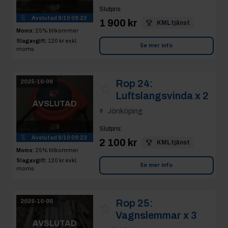
5
Slutpris
:
Avslutad
9/10 09:22
1 900 kr
KMLtjänst
Moms:
25% tillkommer
Slagavgift:
120 kr
exkl.
Se mer info
moms
Rop 24:
2025-10-09
Luftslangsvinda x 2
AVSLUTAD
Jönköping
8
Slutpris
:
Avslutad
9/10 09:23
2 100 kr
KMLtjänst
Moms:
25% tillkommer
Slagavgift:
120 kr
exkl.
Se mer info
moms
Rop 25:
2025-10-09
Vagnslemmar x 3
AVSLUTAD