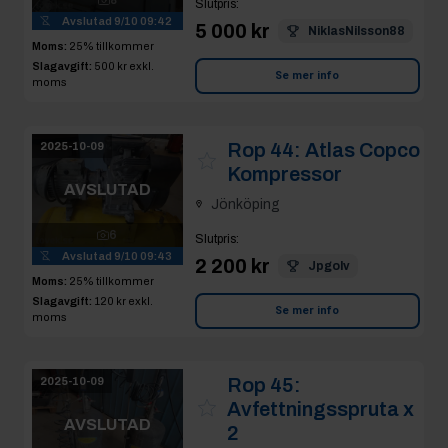
Slutpris
:
Avslutad
9/10 09:42
5 000 kr
NiklasNilsson88
Moms:
25% tillkommer
Slagavgift:
500 kr
exkl.
Se mer info
moms
Rop 44:
Atlas Copco
2025-10-09
Kompressor
AVSLUTAD
Jönköping
6
Slutpris
:
Avslutad
9/10 09:43
2 200 kr
Jpgolv
Moms:
25% tillkommer
Slagavgift:
120 kr
exkl.
Se mer info
moms
Rop 45:
2025-10-09
Avfettningsspruta x
AVSLUTAD
2