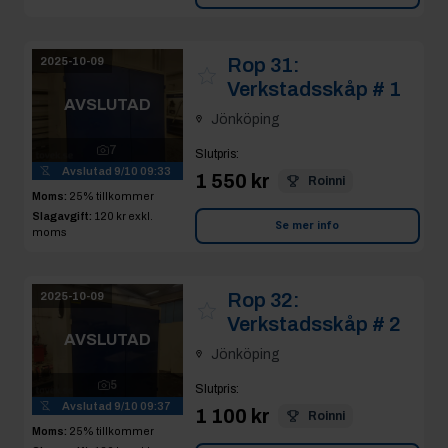
Rop 31:
2025-10-09
Verkstadsskåp # 1
AVSLUTAD
Jönköping
7
Slutpris
:
Avslutad
9/10 09:33
1 550 kr
Roinni
Moms:
25% tillkommer
Slagavgift:
120 kr
exkl.
Se mer info
moms
Rop 32:
2025-10-09
Verkstadsskåp # 2
AVSLUTAD
Jönköping
5
Slutpris
:
Avslutad
9/10 09:37
1 100 kr
Roinni
Moms:
25% tillkommer