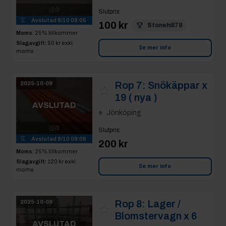
3
Slutpris
:
Avslutad
9/10 09:05
100 kr
Stonehill78
Moms:
25% tillkommer
Slagavgift:
50 kr
exkl.
Se mer info
moms
Rop 7:
Snökäppar x
2025-10-09
19 ( nya )
AVSLUTAD
Jönköping
3
Slutpris
:
Avslutad
9/10 09:06
200 kr
Moms:
25% tillkommer
Slagavgift:
120 kr
exkl.
Se mer info
moms
Rop 8:
Lager /
2025-10-09
Blomstervagn x 6
AVSLUTAD