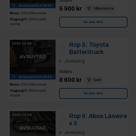
Slutpris
:
Avslutad
9/10 09:04
5 500 kr
tillkonzeta
Moms:
25% tillkommer
Slagavgift:
500 kr
exkl.
Se mer info
moms
Rop 5:
Toyota
2025-10-09
Batteritruck
AVSLUTAD
Jönköping
21
Slutpris
:
Avslutad
9/10 09:04
8 600 kr
Cah
Moms:
25% tillkommer
Slagavgift:
600 kr
exkl.
Se mer info
moms
Rop 6:
Abus Låswire
2025-10-09
x 3
AVSLUTAD
Jönköping