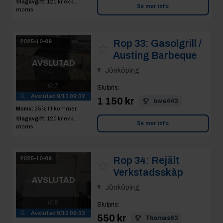
Slagavgift:
120 kr
exkl.
Se mer info
moms
Rop 33:
Gasolgrill /
2025-10-09
Austing Barbeque
AVSLUTAD
Jönköping
7
Slutpris
:
Avslutad
9/10 09:32
1 150 kr
bwa443
Moms:
25% tillkommer
Slagavgift:
120 kr
exkl.
Se mer info
moms
Rop 34:
Rejält
2025-10-09
Verkstadsskåp
AVSLUTAD
Jönköping
6
Slutpris
:
Avslutad
9/10 09:33
550 kr
Thomas63