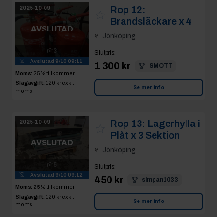
Rop 12:
2025-10-09
Brandsläckare x 4
AVSLUTAD
Jönköping
3
Slutpris
:
Avslutad
9/10 09:11
1 300 kr
SMOTT
Moms:
25% tillkommer
Slagavgift:
120 kr
exkl.
Se mer info
moms
Rop 13:
Lagerhylla i
2025-10-09
Plåt x 3 Sektion
AVSLUTAD
Jönköping
5
Slutpris
:
Avslutad
9/10 09:12
450 kr
simpan1033
Moms:
25% tillkommer
Slagavgift:
120 kr
exkl.
Se mer info
moms