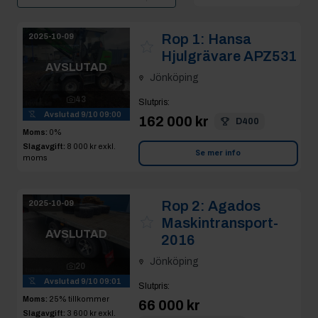
Rop 1:
Hansa
2025-10-09
Hjulgrävare APZ531
AVSLUTAD
Jönköping
43
Slutpris
:
Avslutad
9/10 09:00
162 000 kr
D400
Moms:
0%
Slagavgift:
8 000 kr
exkl.
Se mer info
moms
Rop 2:
Agados
2025-10-09
Maskintransport-
AVSLUTAD
2016
Jönköping
20
Avslutad
9/10 09:01
Slutpris
:
Moms:
25% tillkommer
66 000 kr
Slagavgift:
3 600 kr
exkl.