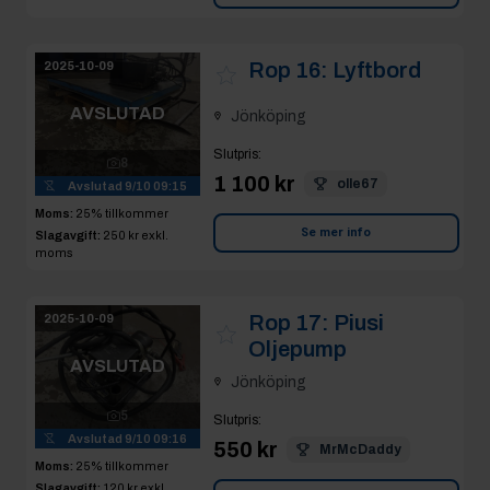
Rop 16:
Lyftbord
2025-10-09
AVSLUTAD
Jönköping
Slutpris
:
8
1 100 kr
olle67
Avslutad
9/10 09:15
Moms:
25% tillkommer
Se mer info
Slagavgift:
250 kr
exkl.
moms
Rop 17:
Piusi
2025-10-09
Oljepump
AVSLUTAD
Jönköping
5
Slutpris
:
Avslutad
9/10 09:16
550 kr
MrMcDaddy
Moms:
25% tillkommer
Slagavgift:
120 kr
exkl.