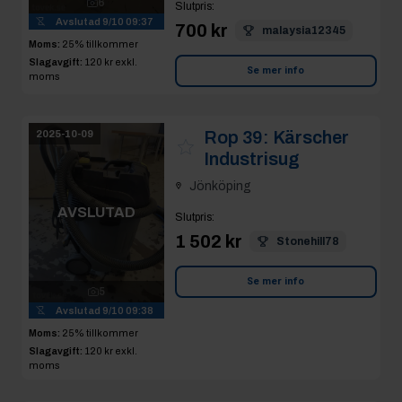
6
Slutpris
:
Avslutad
9/10 09:37
700 kr
malaysia12345
Moms:
25% tillkommer
Slagavgift:
120 kr
exkl.
Se mer info
moms
Rop 39:
Kärscher
2025-10-09
Industrisug
Jönköping
AVSLUTAD
Slutpris
:
1 502 kr
Stonehill78
Se mer info
5
Avslutad
9/10 09:38
Moms:
25% tillkommer
Slagavgift:
120 kr
exkl.
moms