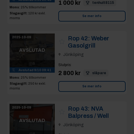
1 000 kr
tenhult8115
Moms:
25% tillkommer
Slagavgift:
120 kr
exkl.
Se mer info
moms
Rop 42:
Weber
2025-10-09
Gasolgrill
AVSLUTAD
Jönköping
9
Slutpris
:
Avslutad
9/10 09:41
2 800 kr
släpare
Moms:
25% tillkommer
Slagavgift:
250 kr
exkl.
Se mer info
moms
Rop 43:
NVA
2025-10-09
Balpress / Well
AVSLUTAD
Jönköping
8