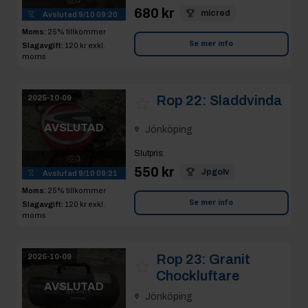
680 kr
micred
Avslutad
9/10 09:20
Moms:
25% tillkommer
Se mer info
Slagavgift:
120 kr
exkl.
moms
Rop 22:
Sladdvinda
2025-10-09
AVSLUTAD
Jönköping
Slutpris
:
3
550 kr
Jpgolv
Avslutad
9/10 09:21
Moms:
25% tillkommer
Se mer info
Slagavgift:
120 kr
exkl.
moms
Rop 23:
Granit
2025-10-09
Chockluftare
AVSLUTAD
Jönköping