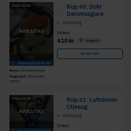
Rop 40:
Stihl
2025-10-09
Dammsugare
Jönköping
AVSLUTAD
Slutpris
:
410 kr
bongo2
Se mer info
5
Avslutad
9/10 09:39
Moms:
25% tillkommer
Slagavgift:
120 kr
exkl.
moms
Rop 41:
Luftdriven
2025-10-09
Oljesug
AVSLUTAD
Jönköping
5
Slutpris
:
Avslutad
9/10 09:48