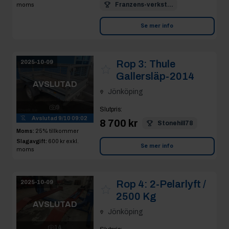
Franzens-verkst...
moms
Se mer info
Rop 3:
Thule
2025-10-09
Gallersläp-2014
AVSLUTAD
Jönköping
9
Slutpris
:
Avslutad
9/10 09:02
8 700 kr
Stonehill78
Moms:
25% tillkommer
Slagavgift:
600 kr
exkl.
Se mer info
moms
Rop 4:
2-Pelarlyft /
2025-10-09
2500 Kg
AVSLUTAD
Jönköping
14