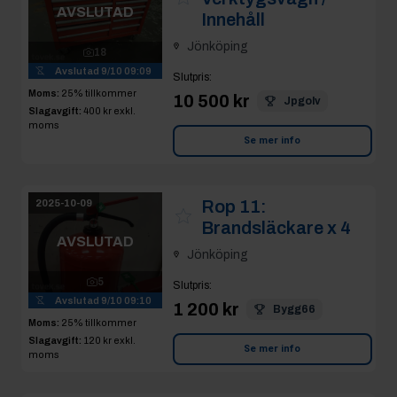
AVSLUTAD
Innehåll
Jönköping
18
Avslutad
9/10 09:09
Slutpris
:
Moms:
25% tillkommer
10 500 kr
Jpgolv
Slagavgift:
400 kr
exkl.
moms
Se mer info
Rop 11:
2025-10-09
Brandsläckare x 4
AVSLUTAD
Jönköping
5
Slutpris
:
Avslutad
9/10 09:10
1 200 kr
Bygg66
Moms:
25% tillkommer
Slagavgift:
120 kr
exkl.
Se mer info
moms