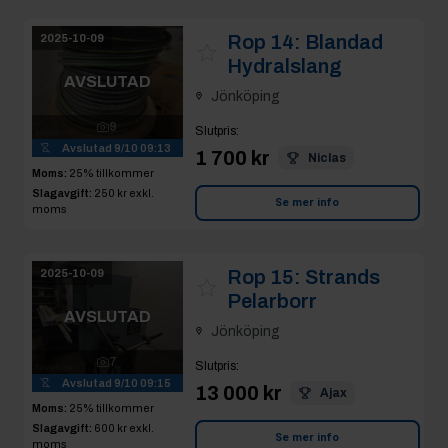
Rop 14:
Blandad
2025-10-09
Hydralslang
AVSLUTAD
Jönköping
9
Slutpris
:
Avslutad
9/10 09:13
1 700 kr
Niclas
Moms:
25% tillkommer
Slagavgift:
250 kr
exkl.
Se mer info
moms
Rop 15:
Strands
2025-10-09
Pelarborr
AVSLUTAD
Jönköping
7
Slutpris
:
Avslutad
9/10 09:15
13 000 kr
Ajax
Moms:
25% tillkommer
Slagavgift:
600 kr
exkl.
Se mer info
moms