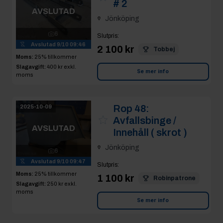
# 2
AVSLUTAD
Jönköping
6
Slutpris
:
Avslutad
9/10 09:46
2 100 kr
Tobbej
Moms:
25% tillkommer
Slagavgift:
400 kr
exkl.
Se mer info
moms
Rop 48:
2025-10-09
Avfallsbinge /
AVSLUTAD
Innehåll ( skrot )
Jönköping
6
Avslutad
9/10 09:47
Slutpris
:
Moms:
25% tillkommer
1 100 kr
Robinpatrone
Slagavgift:
250 kr
exkl.
moms
Se mer info