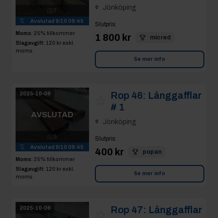
Jönköping
7
Avslutad
9/10 09:45
Slutpris
:
Moms:
25% tillkommer
1 800 kr
micred
Slagavgift:
120 kr
exkl.
moms
Se mer info
Rop 46:
Långgafflar
2025-10-09
# 1
AVSLUTAD
Jönköping
5
Slutpris
:
Avslutad
9/10 09:45
400 kr
popan
Moms:
25% tillkommer
Slagavgift:
120 kr
exkl.
Se mer info
moms
Rop 47:
Långgafflar
2025-10-09