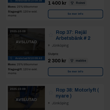
Avslutad
9/10 09:38
1 400 kr
Roinni
Moms:
25% tillkommer
Slagavgift:
120 kr
exkl.
Se mer info
moms
Rop 37:
Rejäl
2025-10-09
Arbetsbänk # 2
AVSLUTAD
Jönköping
3
Slutpris
:
Avslutad
9/10 09:43
2 300 kr
mabbe
Moms:
25% tillkommer
Slagavgift:
120 kr
exkl.
Se mer info
moms
Rop 38:
Motorlyft (
2025-10-09
nyare )
AVSLUTAD
Jönköping