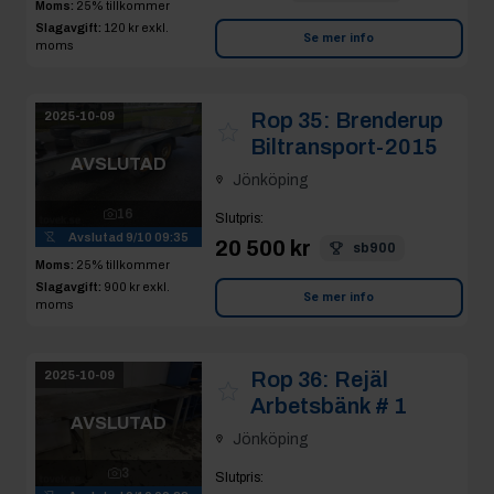
Moms:
25% tillkommer
Slagavgift:
120 kr
exkl.
Se mer info
moms
Rop 35:
Brenderup
2025-10-09
Biltransport-2015
AVSLUTAD
Jönköping
16
Slutpris
:
Avslutad
9/10 09:35
20 500 kr
sb900
Moms:
25% tillkommer
Slagavgift:
900 kr
exkl.
Se mer info
moms
Rop 36:
Rejäl
2025-10-09
Arbetsbänk # 1
AVSLUTAD
Jönköping
3
Slutpris
: