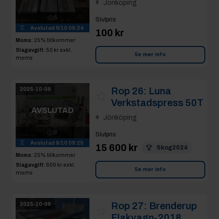
Jönköping
5
Slutpris
:
Avslutad
9/10 09:24
100 kr
Moms:
25% tillkommer
Slagavgift:
50 kr
exkl.
Se mer info
moms
Rop 26:
Luna
2025-10-09
Verkstadspress 50T
AVSLUTAD
Jönköping
9
Slutpris
:
Avslutad
9/10 09:25
15 600 kr
Skog2024
Moms:
25% tillkommer
Slagavgift:
600 kr
exkl.
Se mer info
moms
Rop 27:
Brenderup
2025-10-09
Flakvagn-2018