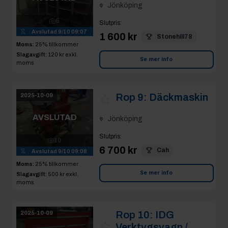
Jönköping
6
Slutpris
:
Avslutad
9/10 09:07
1 600 kr
Stonehill78
Moms:
25% tillkommer
Slagavgift:
120 kr
exkl.
Se mer info
moms
Rop 9:
Däckmaskin
2025-10-09
AVSLUTAD
Jönköping
Slutpris
:
10
6 700 kr
Cah
Avslutad
9/10 09:08
Moms:
25% tillkommer
Se mer info
Slagavgift:
500 kr
exkl.
moms
Rop 10:
IDG
2025-10-09
Verktygsvagn /