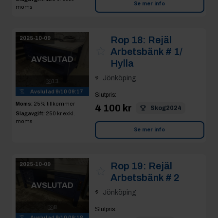
Se mer info
moms
Rop 18:
Rejäl
2025-10-09
Arbetsbänk # 1/
AVSLUTAD
Hylla
Jönköping
13
Avslutad
9/10 09:17
Slutpris
:
Moms:
25% tillkommer
4 100 kr
Skog2024
Slagavgift:
250 kr
exkl.
moms
Se mer info
Rop 19:
Rejäl
2025-10-09
Arbetsbänk # 2
AVSLUTAD
Jönköping
8
Slutpris
:
Avslutad
9/10 09:18