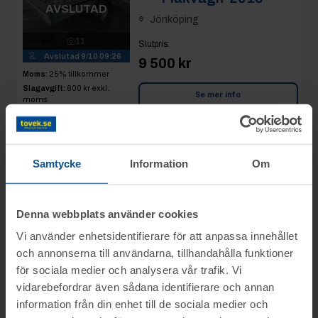
AVSLUTAD
Jönköping
11
Slutpris
:
Avslutad
9/10 09:26
9 500 kr
Moms:
25% tillkommer
Slagavgift:
600 kr
exkl.
Se mer info
moms
Rop 28:
Brenderup
2025-10-09
Gallervagn-2017
Samtycke
Information
Om
AVSLUTAD
Jönköping
10
Slutpris
:
Denna webbplats använder cookies
Avslutad
9/10 09:27
12 000 kr
Bonden13
Vi använder enhetsidentifierare för att anpassa innehållet
Moms:
25% tillkommer
och annonserna till användarna, tillhandahålla funktioner
Slagavgift:
600 kr
exkl.
Se mer info
moms
för sociala medier och analysera vår trafik. Vi
vidarebefordrar även sådana identifierare och annan
information från din enhet till de sociala medier och
Rop 29:
Stabil
2025-10-09