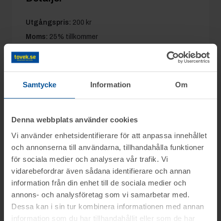
Utgångspris:
200 kr
Moms:
25% tillkommer
Slagavgift:
120 kr
exkl. moms
Samtycke
Information
Om
Information
Denna webbplats använder cookies
På uppdrag av Konkursförvaltare Hanna
Vi använder enhetsidentifierare för att anpassa innehållet
Frågor
och annonserna till användarna, tillhandahålla funktioner
Spets, Advokatbyrån Hallgren & Partners i
för sociala medier och analysera vår trafik. Vi
Halmstad säljs konkursboet efter Jennies
vidarebefordrar även sådana identifierare och annan
Christian tel.nr: 0346-751681
och Elsas Gröna AB, (Gröna Ting) genom
Visning
information från din enhet till de sociala medier och
nätauktion på www.tovek.se med avslut
Alex tel.nr: 0346-751687
annons- och analysföretag som vi samarbetar med.
fredagen den 5 december från kl. 15.30.
Laholm
Dessa kan i sin tur kombinera informationen med annan
Betalning
information som du har tillhandahållit eller som de har
Du kan alltid kontakta oss på 0346-48770 för