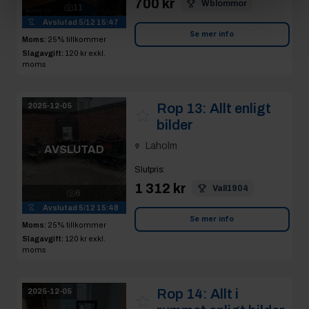
700 kr
Wblommor
11
Avslutad
5/12 15:47
Se mer info
Moms:
25% tillkommer
Slagavgift:
120 kr
exkl.
moms
Rop 13:
Allt enligt
2025-12-05
bilder
Laholm
AVSLUTAD
Slutpris
:
1 312 kr
Vall1904
6
Avslutad
5/12 15:48
Se mer info
Moms:
25% tillkommer
Slagavgift:
120 kr
exkl.
moms
Rop 14:
Allt i
2025-12-05