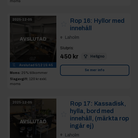
moms
Rop 16:
Hyllor med
2025-12-05
innehåll
Laholm
AVSLUTAD
Slutpris
:
450 kr
Hellgno
7
Avslutad
5/12 15:45
Se mer info
Moms:
25% tillkommer
Slagavgift:
120 kr
exkl.
moms
Rop 17:
Kassadisk,
2025-12-05
hylla, bord med
innehåll, (märkta rop
AVSLUTAD
ingår ej)
Laholm