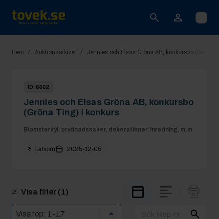
Öppna
/
/
Hem
Auktionsarkivet
Jennies och Elsas Gröna AB, konkursbo (Gröna Ti
ID:
6602
Jennies och Elsas Gröna AB, konkursbo
(Gröna Ting) i konkurs
Blomsterkyl, prydnadssaker, dekorationer, inredning, m.m.
Laholm
2025-12-05
Visa filter
(1)