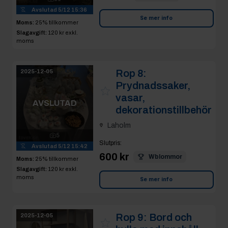
Avslutad
5/12 15:36
Se mer info
Moms:
25% tillkommer
Slagavgift:
120 kr
exkl.
moms
Rop 8:
2025-12-05
Prydnadssaker,
vasar,
AVSLUTAD
dekorationstillbehör
Laholm
5
Slutpris
:
Avslutad
5/12 15:42
600 kr
Wblommor
Moms:
25% tillkommer
Slagavgift:
120 kr
exkl.
moms
Se mer info
Rop 9:
Bord och
2025-12-05