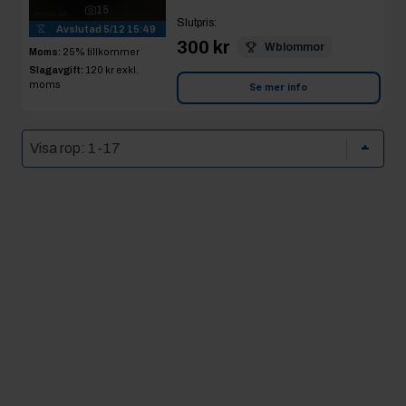
15
Slutpris
:
Avslutad
5/12 15:49
300 kr
Wblommor
Moms:
25% tillkommer
Slagavgift:
120 kr
exkl.
moms
Se mer info