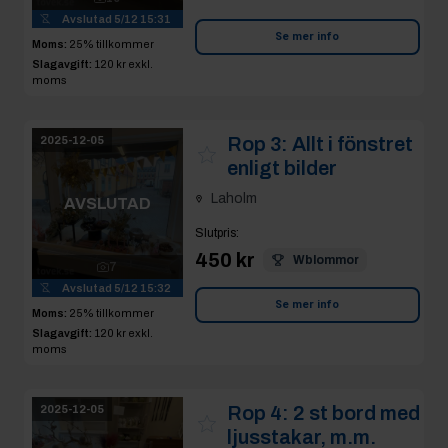
Avslutad
5/12 15:31
Se mer info
Moms:
25% tillkommer
Slagavgift:
120 kr
exkl.
moms
Rop 3:
Allt i fönstret
2025-12-05
enligt bilder
Laholm
AVSLUTAD
Slutpris
:
450 kr
Wblommor
7
Avslutad
5/12 15:32
Se mer info
Moms:
25% tillkommer
Slagavgift:
120 kr
exkl.
moms
Rop 4:
2 st bord med
2025-12-05
ljusstakar, m.m.