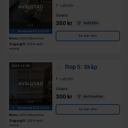
Laholm
AVSLUTAD
Slutpris
:
350 kr
Vall1904
8
Avslutad
5/12 15:33
Se mer info
Moms:
25% tillkommer
Slagavgift:
120 kr
exkl.
moms
Rop 5:
Skåp
2025-12-05
Laholm
AVSLUTAD
Slutpris
:
300 kr
kattcenter
8
Avslutad
5/12 15:34
Se mer info
Moms:
25% tillkommer
Slagavgift:
120 kr
exkl.
moms