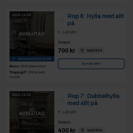
Rop 6:
Hylla med allt
2025-12-05
på
Laholm
AVSLUTAD
Slutpris
:
700 kr
Vall1904
12
Avslutad
5/12 15:38
Se mer info
Moms:
25% tillkommer
Slagavgift:
120 kr
exkl.
moms
Rop 7:
Dubbelhylla
2025-12-05
med allt på
Laholm
AVSLUTAD
Slutpris
:
400 kr
Vall1904
11