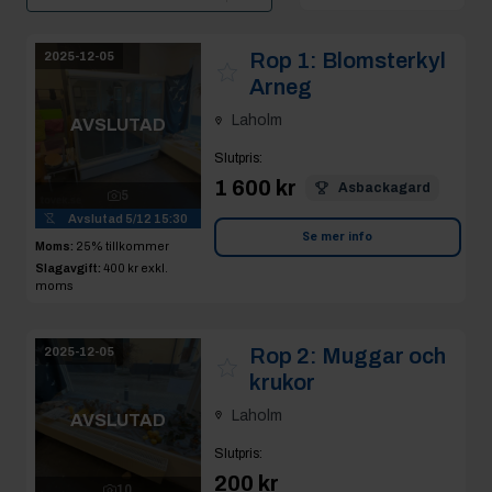
Rop 1:
Blomsterkyl
2025-12-05
Arneg
Laholm
AVSLUTAD
Slutpris
:
1 600 kr
Asbackagard
5
Avslutad
5/12 15:30
Se mer info
Moms:
25% tillkommer
Slagavgift:
400 kr
exkl.
moms
Rop 2:
Muggar och
2025-12-05
krukor
Laholm
AVSLUTAD
Slutpris
:
200 kr
10