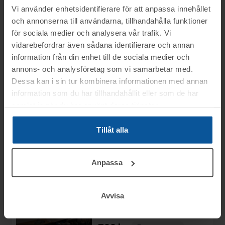
moms
Vi använder enhetsidentifierare för att anpassa innehållet
och annonserna till användarna, tillhandahålla funktioner
för sociala medier och analysera vår trafik. Vi
Rop 11:
Byrå
2025-12-05
vidarebefordrar även sådana identifierare och annan
vitrinskåp med
information från din enhet till de sociala medier och
innehåll
AVSLUTAD
annons- och analysföretag som vi samarbetar med.
Laholm
Dessa kan i sin tur kombinera informationen med annan
Slutpris
:
information som du har tillhandahållit eller som de har
7
200 kr
samlat in när du har använt deras tjänster.
Avslutad
5/12 15:40
Moms:
25% tillkommer
Se mer info
Tillåt alla
Slagavgift:
120 kr
exkl.
moms
Anpassa
Rop 12:
Allt löst
2025-12-05
enligt bilder
Avvisa
Laholm
AVSLUTAD
Slutpris
: