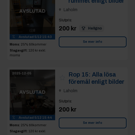
rummet enligt bilder
Laholm
AVSLUTAD
Slutpris
:
200 kr
Hellgno
8
Avslutad
5/12 15:43
Se mer info
Moms:
25% tillkommer
Slagavgift:
120 kr
exkl.
moms
Rop 15:
Alla lösa
2025-12-05
föremål enligt bilder
Laholm
AVSLUTAD
Slutpris
:
200 kr
7
Avslutad
5/12 15:44
Se mer info
Moms:
25% tillkommer
Slagavgift:
120 kr
exkl.