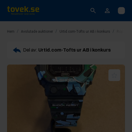
Öppna
/
/
/
Hem
Avslutade auktioner
Urtid.com-Tofts ur AB i konkurs
Rop 5: C
Del av:
Urtid.com-Tofts ur AB i konkurs