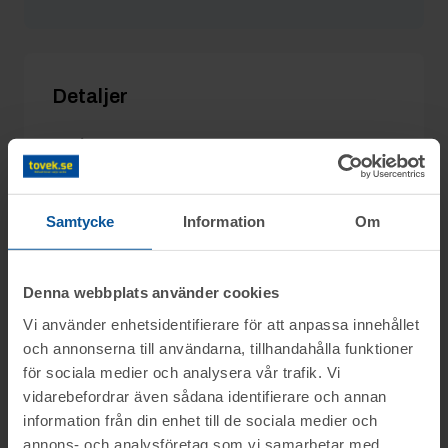
AWDNPG
13/2 11:11
3 100 kr
Detaljer
Utgångspris:
500 kr
Moms:
25% tillkommer
Slagavgift:
250 kr
exkl. moms
Samtycke
Information
Om
Denna webbplats använder cookies
Information
Vi använder enhetsidentifierare för att anpassa innehållet
och annonserna till användarna, tillhandahålla funktioner
för sociala medier och analysera vår trafik. Vi
Frågor
vidarebefordrar även sådana identifierare och annan
Objektet säljes i befintligt skick.
information från din enhet till de sociala medier och
Det är upp till köparen att kontrollera
annons- och analysföretag som vi samarbetar med.