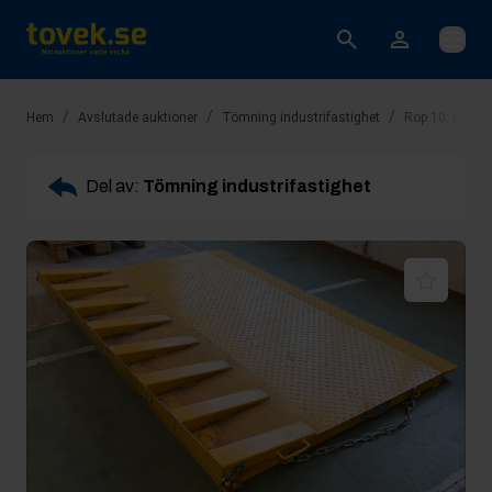
Öppna
/
/
/
Hem
Avslutade auktioner
Tömning industrifastighet
Rop 10: Conta
Del av:
Tömning industrifastighet