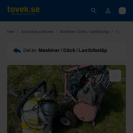
Öppna
/
/
/
Hem
Avslutade auktioner
Maskiner / Däck / Lastbilssläp
Rop 11: D
Del av:
Maskiner / Däck / Lastbilssläp