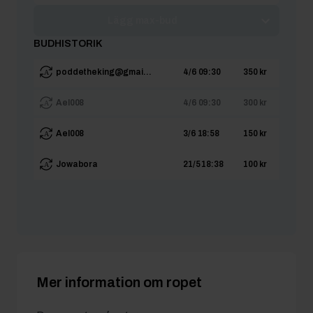
Lägg max-bud
BUDHISTORIK
poddetheking@gmai...
4/6 09:30
350 kr
Ael008
4/6 09:30
300 kr
Ael008
3/6 18:58
150 kr
Jowabora
21/5 18:38
100 kr
Mer information om ropet