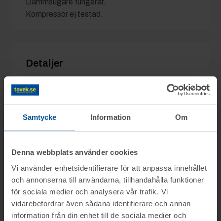
Dammsugare fungerar.
Kompressor ej testad.
Detaljer
Utgångspris:
100 kr
Moms:
25% tillkommer
Slagavgift:
50 kr
exkl. moms
Samtycke
Information
Om
Denna webbplats använder cookies
Vi använder enhetsidentifierare för att anpassa innehållet
Information
och annonserna till användarna, tillhandahålla funktioner
för sociala medier och analysera vår trafik. Vi
Traktorer, släpvagn, lastbilssläp, däck m.m.
vidarebefordrar även sådana identifierare och annan
Frågor
i Nybro med omnejd säljs genom
information från din enhet till de sociala medier och