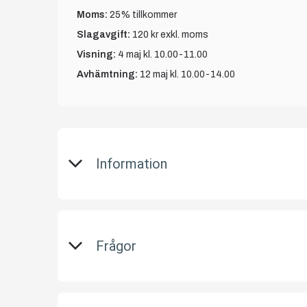
Moms:
25% tillkommer
Slagavgift:
120 kr
exkl. moms
Visning:
4 maj kl. 10.00-11.00
Avhämtning:
12 maj kl. 10.00-14.00
Information
På uppdrag av konkursförvaltare Lars Eder
konkursboet efter Byggmästar´n i Jämtla
Frågor
www.tovek.se med avslut tisdagen den 5 ma
Objektet säljes i befintligt skick.
Kalle mob.nr: 076-1392895
Det är upp till köparen att kontrollera obje