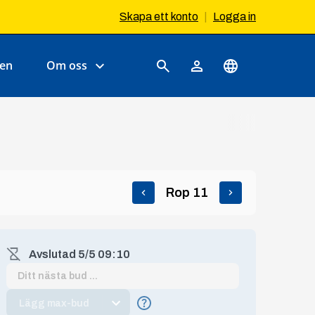
Skapa ett konto
|
Logga in
en
Om oss
Rop
11
Avslutad
5/5 09:10
Lägg max-bud