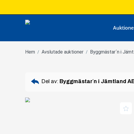
Auktione
Hem
Avslutade auktioner
Byggmästar´n i Jämtl
/
/
Del av:
Byggmästar´n i Jämtland AB