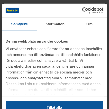
Information
Samtycke
Information
Om
Objektet säljes i befintligt skick.
Frågor
Det är upp till köparen att kontrollera
Denna webbplats använder cookies
objektet vid angiven tid för visning.
Vi använder enhetsidentifierare för att anpassa innehållet
Martin tel.nr: 0346-48771
Visning
OBS! Lagda bud kan inte tas bort!
och annonserna till användarna, tillhandahålla funktioner
för sociala medier och analysera vår trafik. Vi
Vid konkursutförsäljning gäller inte
Du kan alltid kontakta oss på 0346-48770 för
Hallsberg
vidarebefordrar även sådana identifierare och annan
konsumentköplagen (ex. ångerrätt). Se mer
generella frågor om auktioner och rop.
Betalning
information från din enhet till de sociala medier och
Tisdagen den 18 aug. mellan kl. 11:00-
info i registreringsavtalet.
annons- och analysföretag som vi samarbetar med.
12:00
.
Betalningen skall vara Toveks Auktioner AB
Dessa kan i sin tur kombinera informationen med annan
Avhämtning
information som du har tillhandahållit eller som de har
tillhanda
SENAST 2026-08-21
.
OBS! Föranmälan krävs, senast den 17
samlat in när du har använt deras tjänster.
Medtag kopia på faktura samt legitimation
aug. kl. 12.00
Hallsberg
till utlämningen.
Tillåt alla
Lasthjälp med truck
Var god ring
0346-48770
, eller maila