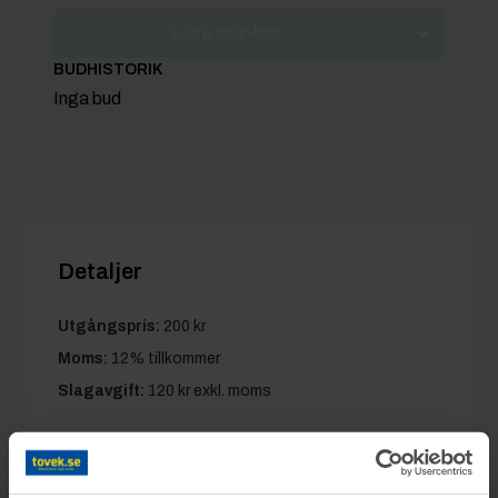
Lägg max-bud
BUDHISTORIK
Inga bud
Detaljer
Utgångspris:
200 kr
Moms:
12% tillkommer
Slagavgift:
120 kr
exkl. moms