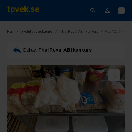
Öppna
/
/
/
Hem
Avslutade auktioner
Thai Royal AB i konkurs
Rop 12: Diverse m
Del av:
Thai Royal AB i konkurs