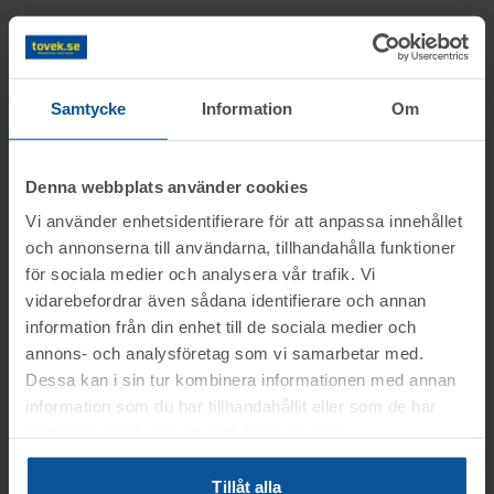
Information
Samtycke
Information
Om
Objektet säljes i befintligt skick.
Frågor
Det är upp till köparen att kontrollera
Denna webbplats använder cookies
objektet vid angiven tid för visning.
Vi använder enhetsidentifierare för att anpassa innehållet
Martin tel.nr: 0346-48771
Visning
OBS! Lagda bud kan inte tas bort!
och annonserna till användarna, tillhandahålla funktioner
för sociala medier och analysera vår trafik. Vi
Vid konkursutförsäljning gäller inte
Du kan alltid kontakta oss på 0346-48770 för
Hallsberg
vidarebefordrar även sådana identifierare och annan
konsumentköplagen (ex. ångerrätt). Se mer
generella frågor om auktioner och rop.
Betalning
information från din enhet till de sociala medier och
Tisdagen den 18 aug. mellan kl. 11:00-
info i registreringsavtalet.
annons- och analysföretag som vi samarbetar med.
12:00
.
Betalningen skall vara Toveks Auktioner AB
Dessa kan i sin tur kombinera informationen med annan
Avhämtning
information som du har tillhandahållit eller som de har
tillhanda
SENAST 2026-08-21
.
OBS! Föranmälan krävs, senast den 17
samlat in när du har använt deras tjänster.
Medtag kopia på faktura samt legitimation
aug. kl. 12.00
Hallsberg
till utlämningen.
Tillåt alla
Lasthjälp med truck
Var god ring
0346-48770
, eller maila