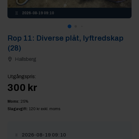
2026-08-19 09:10
Rop
11
:
Diverse plåt, lyftredskap
(28)
Hallsberg
Utgångspris
:
300 kr
Moms:
25
%
Slagavgift:
120 kr
exkl. moms
2026-08-19 09:10