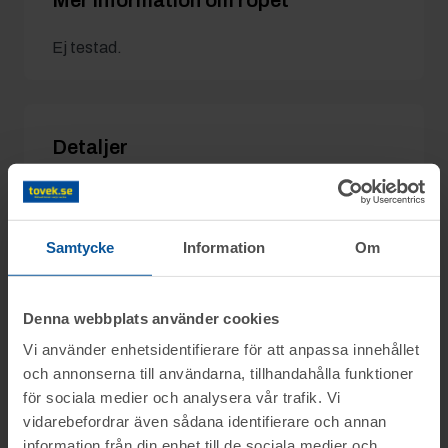
Mer information om ropet
Ej testad.
Detaljer
Utgångspris:
100 kr
Moms:
25% tillkommer
Samtycke
Information
Om
Slagavgift:
50 kr
exkl. moms
Denna webbplats använder cookies
Vi använder enhetsidentifierare för att anpassa innehållet
Information
och annonserna till användarna, tillhandahålla funktioner
för sociala medier och analysera vår trafik. Vi
vidarebefordrar även sådana identifierare och annan
Traktorer, släpvagn, lastbilssläp, däck m.m.
Frågor
information från din enhet till de sociala medier och