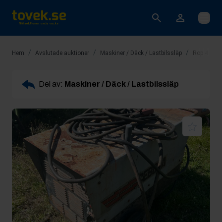
Öppna
/
/
/
Hem
Avslutade auktioner
Maskiner / Däck / Lastbilssläp
Rop 4: Els
Del av:
Maskiner / Däck / Lastbilssläp