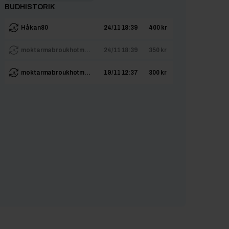
BUDHISTORIK
Håkan80
24/11 18:39
400 kr
moktarmabroukhotm...
24/11 18:39
350 kr
moktarmabroukhotm...
19/11 12:37
300 kr