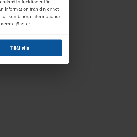
andahålla funktioner för
n information från din enhet
 tur kombinera informationen
deras tjänster.
Tillåt alla