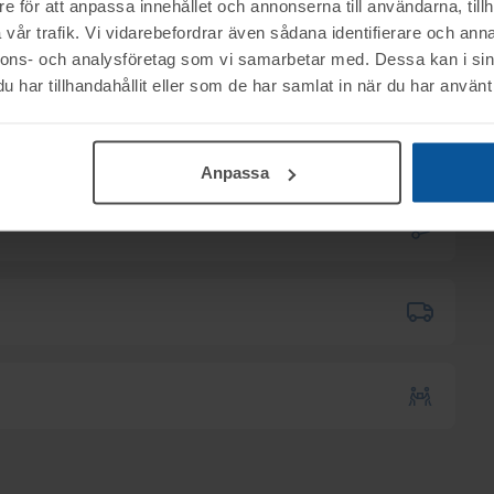
e för att anpassa innehållet och annonserna till användarna, tillh
ktet vid angiven tid för visning.
vår trafik. Vi vidarebefordrar även sådana identifierare och anna
nnons- och analysföretag som vi samarbetar med. Dessa kan i sin
har tillhandahållit eller som de har samlat in när du har använt 
nerella frågor om auktioner och rop.
mentköplagen (ex. ångerrätt). Se mer info i
00
.
Anpassa
B tillhanda
SENAST 2025-12-08
.
 till utlämningen.
kas till er via e-mail.
l.12.00.
6:00
.
h anmäl antal och namn och telefonnummer.