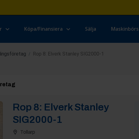
r
Köpa/Finansiera
Sälja
Maskinbör
lingsföretag
Rop 8: Elverk Stanley SIG2000-1
/
öretag
Rop
8
:
Elverk Stanley
SIG2000-1
Tollarp