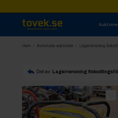
Auktione
Hem
Avslutade auktioner
Lagerrensning fiskod
/
/
Del av:
Lagerrensning fiskodlingsf