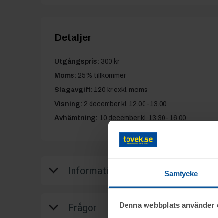
Detaljer
Utgångspris:
300 kr
Moms:
25% tillkommer
Slagavgift:
120 kr
exkl. moms
Visning:
2 december kl. 12.00-13.00
Avhämtning:
10 december kl. 13.30-16.00
Information
Samtycke
Denna webbplats använder 
Frågor