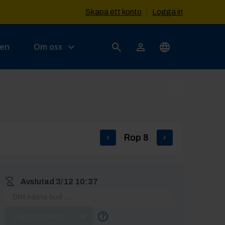
Skapa ett konto
|
Logga in
sen
Om oss
Rop
8
Avslutad
3/12 10:37
Lägg max-bud