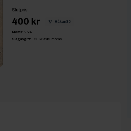
Slutpris
:
400 kr
Håkan80
Moms:
25
%
Slagavgift:
120 kr
exkl. moms