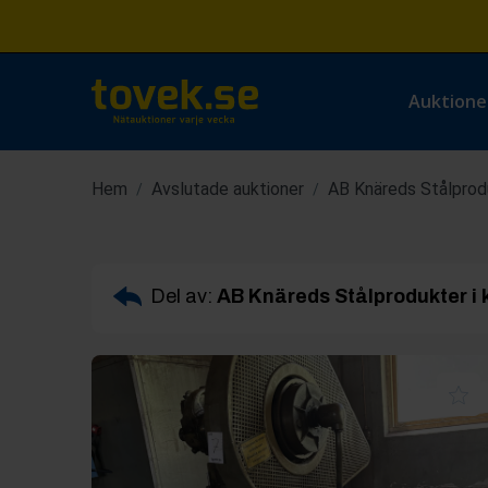
Auktione
Hem
Avslutade auktioner
AB Knäreds Stålprodu
/
/
Del av:
AB Knäreds Stålprodukter i k