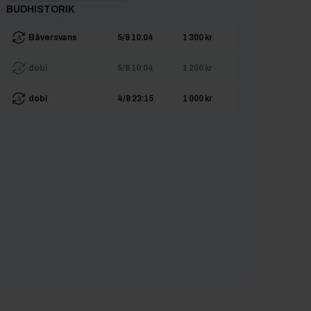
BUDHISTORIK
Bäversvans
5/8 10:04
1 300 kr
dobi
5/8 10:04
1 200 kr
dobi
4/8 23:15
1 000 kr