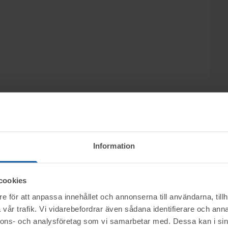
kström, Advokatbyrån Hallgren & Partners i
Information
reds Stålprodukter (del 2), genom nätauktion på
ugusti från kl.10.00.
cookies
e för att anpassa innehållet och annonserna till användarna, tillh
ktet vid angiven tid för visning.
vår trafik. Vi vidarebefordrar även sådana identifierare och anna
nerella frågor om auktioner och rop.
nnons- och analysföretag som vi samarbetar med. Dessa kan i sin