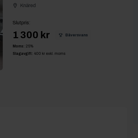
Knäred
Slutpris
:
1 300 kr
Bäversvans
Moms:
25
%
Slagavgift:
400 kr
exkl. moms