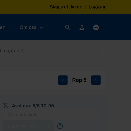
Skapa ett konto
|
Logga in
sen
Om oss
ton, (rop 7)
Rop
5
Avslutad
5/8 10:06
Lägg max-bud