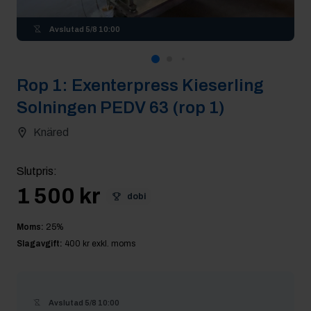
Avslutad
5/8 10:00
Rop
1
:
Exenterpress Kieserling
Solningen PEDV 63 (rop 1)
Knäred
Slutpris
:
1 500 kr
dobi
Moms:
25
%
Slagavgift:
400 kr
exkl. moms
Avslutad
5/8 10:00