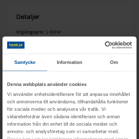
Detaljer
Utgångspris:
1 000 kr
Moms:
25% tillkommer
Slagavgift:
400 kr
exkl. moms
Samtycke
Information
Om
Information
Denna webbplats använder cookies
Vi använder enhetsidentifierare för att anpassa innehållet
och annonserna till användarna, tillhandahålla funktioner
På uppdrag av Konkursförvaltare Hanna
Frågor
för sociala medier och analysera vår trafik. Vi
Vikström, Advokatbyrån Hallgren &
vidarebefordrar även sådana identifierare och annan
Partners i Halmstad, säljs konkursboet
information från din enhet till de sociala medier och
Christian tel.nr: 0346-751681
efter AB Knäreds Stålprodukter (del 2),
Visning
annons- och analysföretag som vi samarbetar med.
genom nätauktion på www.tovek.se med
Dessa kan i sin tur kombinera informationen med annan