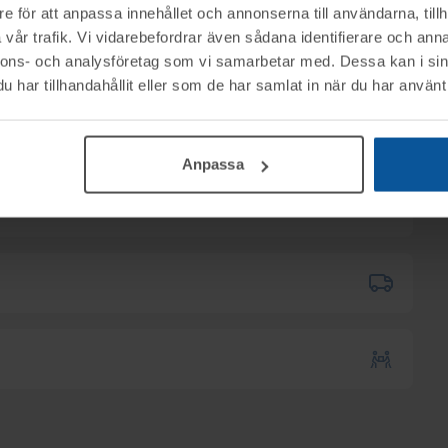
e för att anpassa innehållet och annonserna till användarna, tillh
vår trafik. Vi vidarebefordrar även sådana identifierare och anna
nnons- och analysföretag som vi samarbetar med. Dessa kan i sin
har tillhandahållit eller som de har samlat in när du har använt 
nerella frågor om auktioner och rop.
alle tel. 076-1392895
Anpassa
B tillhanda
SENAST 2025-10-15
.
ktet vid angiven tid för visning.
n
 till utlämningen.
kas till er via e-mail.
mentköplagen (ex. ångerrätt). Se mer info i
alle tel. 076-1392895
n
ser går att skicka.