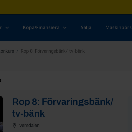
r
Köpa/Finansiera
Sälja
Maskinbör
konkurs
Rop 8: Förvaringsbänk/ tv-bänk
/
s
Rop
8
:
Förvaringsbänk/
tv-bänk
Vemdalen