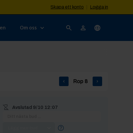
Skapa ett konto
|
Logga in
sen
Om oss
Rop
8
Avslutad
9/10 12:07
Lägg max-bud