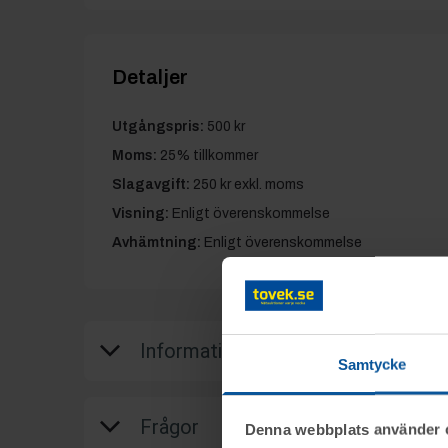
Detaljer
Utgångspris:
500 kr
Moms:
25% tillkommer
Slagavgift:
250 kr
exkl. moms
Visning:
Enligt överenskommelse
Avhämtning:
Enligt överenskommelse
Information
Samtycke
På uppdrag av Konkursförvaltare Emil Kris
Frågor
Denna webbplats använder 
konkursboet efter Åre Barnvagnar AB, g