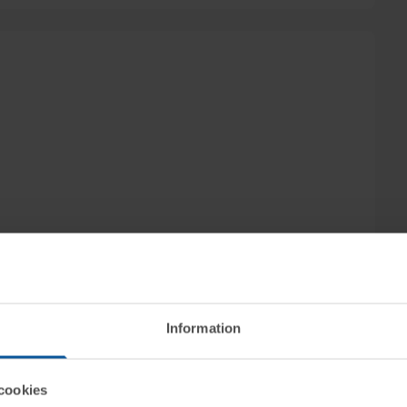
Information
toffersson, Advokatbyrån Kaiding, säljs
cookies
enom nätauktion på www.tovek.se med avslut