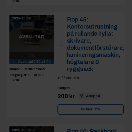
moms
Rop 45:
2025-10-09
Kontorsutrustning
på rullande hylla:
AVSLUTAD
skrivare,
dokumentförstörare,
lamineringsmaskin,
15
högtalare &
Avslutad
9/10 12:44
ryggsäck
Moms:
25% tillkommer
Slagavgift:
120 kr
exkl.
Vemdalen
moms
Slutpris
:
200 kr
AnopeA
Se mer info
Rop 46:
Packbord
2025-10-09