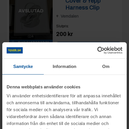
Cover & Yepp
Harness Clip
AVSLUTAD
Vemdalen
Slutpris
:
200 kr
4
Avslutad
9/10 12:21
Se mer info
Moms:
25% tillkommer
Slagavgift:
120 kr
exkl.
moms
Samtycke
Information
Om
Rop 23:
Thule Thru-
2025-10-09
Axle Adapter Maxle
Denna webbplats använder cookies
(M12x1.75) för
Vi använder enhetsidentifierare för att anpassa innehållet
cykelvagnskoppling.
AVSLUTAD
och annonserna till användarna, tillhandahålla funktioner
Vemdalen
för sociala medier och analysera vår trafik. Vi
vidarebefordrar även sådana identifierare och annan
Slutpris
:
information från din enhet till de sociala medier och
200 kr
1