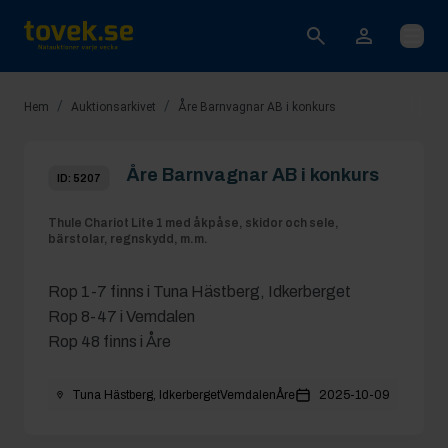
Öppna
/
/
Hem
Auktionsarkivet
Åre Barnvagnar AB i konkurs
Åre Barnvagnar AB i konkurs
ID:
5207
Thule Chariot Lite 1 med åkpåse, skidor och sele,
bärstolar, regnskydd, m.m.
Rop 1-7 finns i
Tuna Hästberg, Idkerberget
Rop 8-47 i Vemdalen
Rop 48 finns i Åre
Tuna Hästberg, Idkerberget
Vemdalen
Åre
2025-10-09