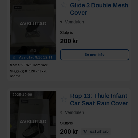
Glide 3 Double Mesh
Cover
Vemdalen
AVSLUTAD
Slutpris
:
200 kr
3
Se mer info
Avslutad
9/10 12:11
Moms:
25% tillkommer
Slagavgift:
120 kr
exkl.
moms
Rop 13:
Thule Infant
2025-10-09
Car Seat Rain Cover
Vemdalen
AVSLUTAD
Slutpris
:
200 kr
saturharb