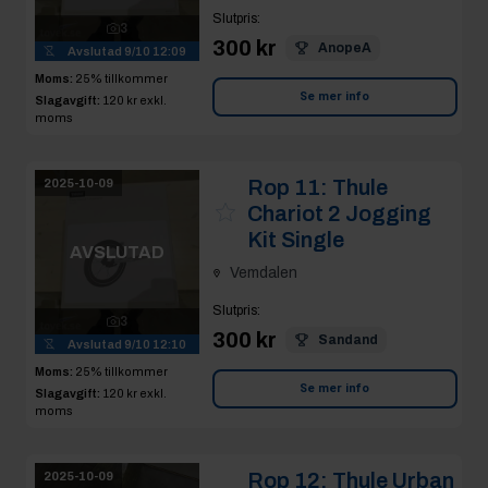
Slutpris
:
3
300 kr
AnopeA
Avslutad
9/10 12:09
Moms:
25% tillkommer
Se mer info
Slagavgift:
120 kr
exkl.
moms
Rop 11:
Thule
2025-10-09
Chariot 2 Jogging
Kit Single
AVSLUTAD
Vemdalen
Slutpris
:
3
300 kr
Sandand
Avslutad
9/10 12:10
Moms:
25% tillkommer
Se mer info
Slagavgift:
120 kr
exkl.
moms
Rop 12:
Thule Urban
2025-10-09