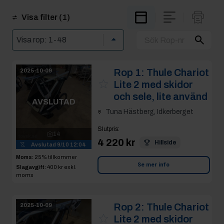
Visa filter
(1)
Rop 1:
Thule Chariot
2025-10-09
Lite 2 med skidor
och sele, lite använd
AVSLUTAD
Tuna Hästberg, Idkerberget
Slutpris
:
14
4 220 kr
Hillside
Avslutad
9/10 12:04
Moms:
25% tillkommer
Se mer info
Slagavgift:
400 kr
exkl.
moms
Rop 2:
Thule Chariot
2025-10-09
Lite 2 med skidor