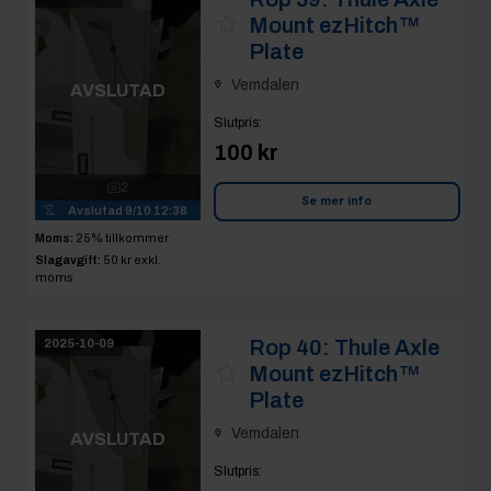
Mount ezHitch™
Plate
Vemdalen
AVSLUTAD
Slutpris
:
100 kr
2
Se mer info
Avslutad
9/10 12:38
Moms:
25% tillkommer
Slagavgift:
50 kr
exkl.
moms
Rop 40:
Thule Axle
2025-10-09
Mount ezHitch™
Plate
Vemdalen
AVSLUTAD
Slutpris
: