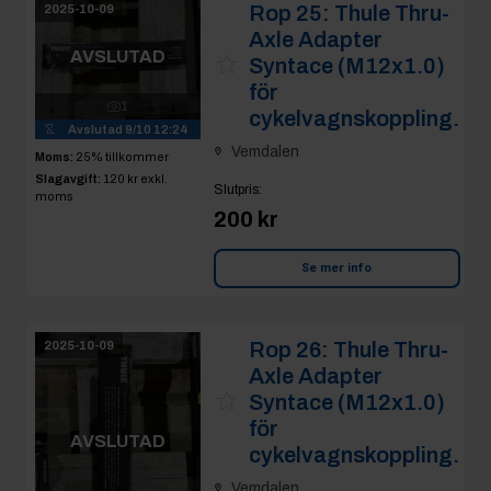
Rop 25:
Thule Thru-
2025-10-09
Axle Adapter
AVSLUTAD
Syntace (M12x1.0)
för
1
cykelvagnskoppling.
Avslutad
9/10 12:24
Vemdalen
Moms:
25% tillkommer
Slagavgift:
120 kr
exkl.
Slutpris
:
moms
200 kr
Se mer info
Rop 26:
Thule Thru-
2025-10-09
Axle Adapter
Syntace (M12x1.0)
för
AVSLUTAD
cykelvagnskoppling.
Vemdalen