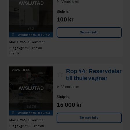
Vemdalen
AVSLUTAD
Slutpris
:
100 kr
2
Se mer info
Avslutad
9/10 12:42
Moms:
25% tillkommer
Slagavgift:
50 kr
exkl.
moms
Rop 44:
Reservdelar
2025-10-09
till thule vagnar
Vemdalen
AVSLUTAD
Slutpris
:
15 000 kr
176
Avslutad
9/10 12:43
Se mer info
Moms:
25% tillkommer
Slagavgift:
900 kr
exkl.