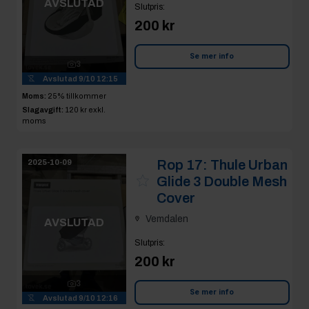
AVSLUTAD
Slutpris
:
200 kr
Se mer info
3
Avslutad
9/10 12:15
Moms:
25% tillkommer
Slagavgift:
120 kr
exkl.
moms
Rop 17:
Thule Urban
2025-10-09
Glide 3 Double Mesh
Cover
Vemdalen
AVSLUTAD
Slutpris
:
200 kr
3
Se mer info
Avslutad
9/10 12:16