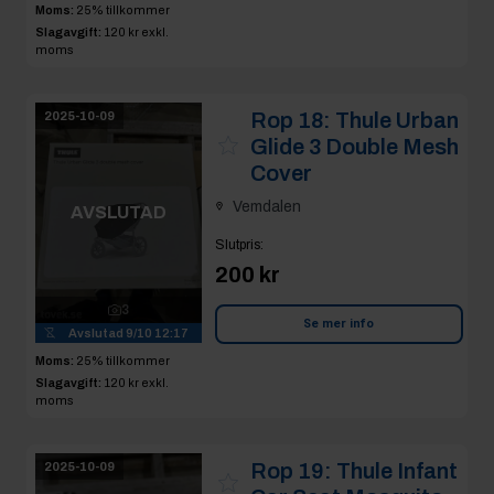
Moms:
25% tillkommer
Slagavgift:
120 kr
exkl.
moms
Rop 18:
Thule Urban
2025-10-09
Glide 3 Double Mesh
Cover
Vemdalen
AVSLUTAD
Slutpris
:
200 kr
3
Se mer info
Avslutad
9/10 12:17
Moms:
25% tillkommer
Slagavgift:
120 kr
exkl.
moms
Rop 19:
Thule Infant
2025-10-09