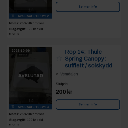
Se mer info
3
Avslutad
9/10 12:12
Moms:
25% tillkommer
Slagavgift:
120 kr
exkl.
moms
Rop 14:
Thule
2025-10-09
Spring Canopy:
sufflett / solskydd
Vemdalen
AVSLUTAD
Slutpris
:
200 kr
2
Se mer info
Avslutad
9/10 12:13
Moms:
25% tillkommer
Slagavgift:
120 kr
exkl.
moms