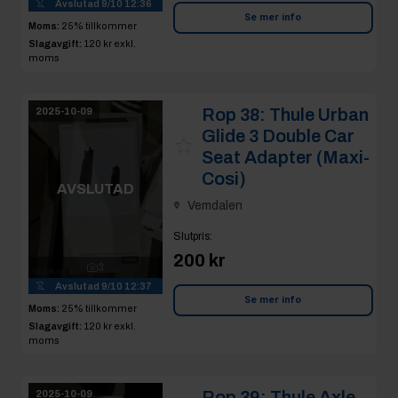
Avslutad
9/10 12:36
Se mer info
Moms:
25% tillkommer
Slagavgift:
120 kr
exkl.
moms
Rop 38:
Thule Urban
2025-10-09
Glide 3 Double Car
Seat Adapter (Maxi-
Cosi)
AVSLUTAD
Vemdalen
Slutpris
:
200 kr
3
Avslutad
9/10 12:37
Se mer info
Moms:
25% tillkommer
Slagavgift:
120 kr
exkl.
moms
Rop 39:
Thule Axle
2025-10-09