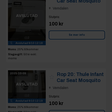
Car Seat Mosquito
Vemdalen
AVSLUTAD
Slutpris
:
100 kr
Se mer info
2
Avslutad
9/10 12:18
Moms:
25% tillkommer
Slagavgift:
50 kr
exkl.
moms
Rop 20:
Thule Infant
2025-10-09
Car Seat Mosquito
AVSLUTAD
Vemdalen
2
Slutpris
:
Avslutad
9/10 12:19
100 kr
Moms:
25% tillkommer
Slagavgift:
50 kr
exkl.