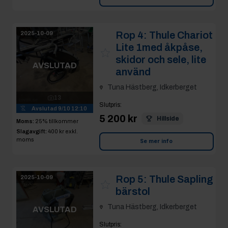
Rop 4:
Thule Chariot
2025-10-09
Lite 1med åkpåse,
skidor och sele, lite
AVSLUTAD
använd
Tuna Hästberg, Idkerberget
13
Slutpris
:
Avslutad
9/10 12:10
5 200 kr
Hillside
Moms:
25% tillkommer
Slagavgift:
400 kr
exkl.
moms
Se mer info
Rop 5:
Thule Sapling
2025-10-09
bärstol
Tuna Hästberg, Idkerberget
AVSLUTAD
Slutpris
: