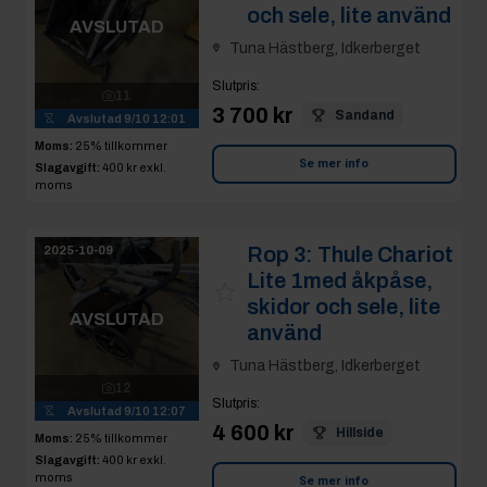
och sele, lite använd
AVSLUTAD
Tuna Hästberg, Idkerberget
Slutpris
:
11
3 700 kr
Sandand
Avslutad
9/10 12:01
Moms:
25% tillkommer
Se mer info
Slagavgift:
400 kr
exkl.
moms
Rop 3:
Thule Chariot
2025-10-09
Lite 1med åkpåse,
skidor och sele, lite
AVSLUTAD
använd
Tuna Hästberg, Idkerberget
12
Slutpris
:
Avslutad
9/10 12:07
4 600 kr
Hillside
Moms:
25% tillkommer
Slagavgift:
400 kr
exkl.
moms
Se mer info