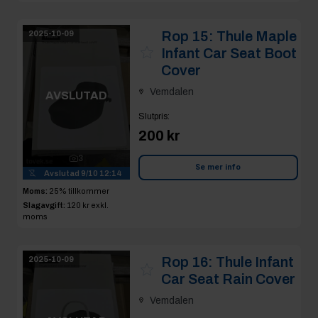
Rop 15:
Thule Maple
2025-10-09
Infant Car Seat Boot
Cover
Vemdalen
AVSLUTAD
Slutpris
:
200 kr
3
Se mer info
Avslutad
9/10 12:14
Moms:
25% tillkommer
Slagavgift:
120 kr
exkl.
moms
Rop 16:
Thule Infant
2025-10-09
Car Seat Rain Cover
Vemdalen