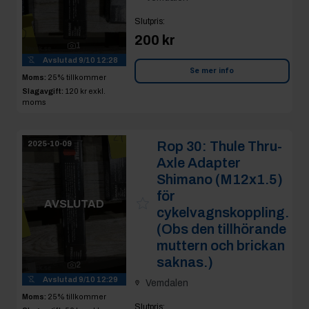
Slutpris
:
200 kr
1
Avslutad
9/10 12:28
Se mer info
Moms:
25% tillkommer
Slagavgift:
120 kr
exkl.
moms
Rop 30:
Thule Thru-
2025-10-09
Axle Adapter
Shimano (M12x1.5)
för
AVSLUTAD
cykelvagnskoppling.
(Obs den tillhörande
muttern och brickan
saknas.)
2
Avslutad
9/10 12:29
Vemdalen
Moms:
25% tillkommer
Slutpris
: