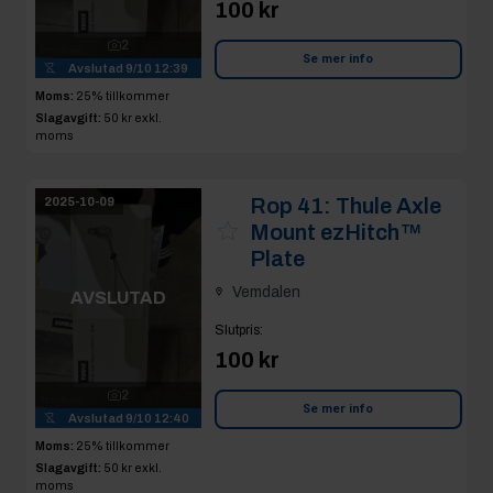
100 kr
2
Se mer info
Avslutad
9/10 12:39
Moms:
25% tillkommer
Slagavgift:
50 kr
exkl.
moms
Rop 41:
Thule Axle
2025-10-09
Mount ezHitch™
Plate
Vemdalen
AVSLUTAD
Slutpris
:
100 kr
2
Se mer info
Avslutad
9/10 12:40
Moms:
25% tillkommer
Slagavgift:
50 kr
exkl.
moms