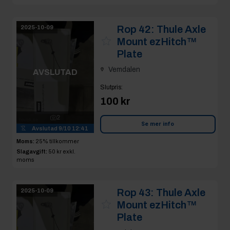
Rop 42:
Thule Axle
2025-10-09
Mount ezHitch™
Plate
Vemdalen
AVSLUTAD
Slutpris
:
100 kr
2
Se mer info
Avslutad
9/10 12:41
Moms:
25% tillkommer
Slagavgift:
50 kr
exkl.
moms
Rop 43:
Thule Axle
2025-10-09
Mount ezHitch™
Plate