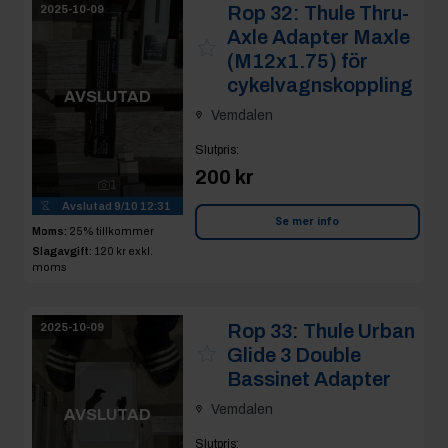
Rop 32:
Thule Thru-
2025-10-09
Axle Adapter Maxle
(M12x1.75) för
cykelvagnskoppling
AVSLUTAD
Vemdalen
Slutpris
:
200 kr
1
Avslutad
9/10 12:31
Se mer info
Moms:
25% tillkommer
Slagavgift:
120 kr
exkl.
moms
Rop 33:
Thule Urban
2025-10-09
Glide 3 Double
Bassinet Adapter
Vemdalen
AVSLUTAD
Slutpris
: