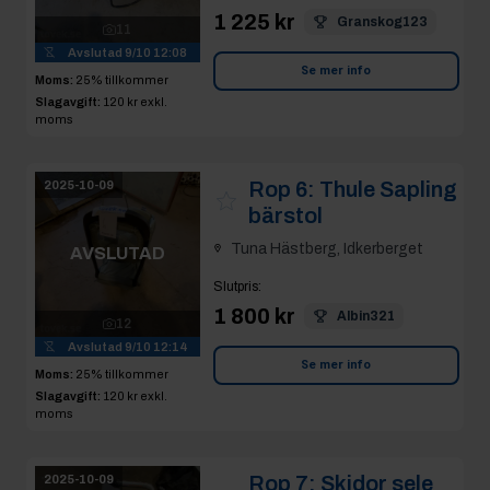
1 225 kr
Granskog123
11
Avslutad
9/10 12:08
Se mer info
Moms:
25% tillkommer
Slagavgift:
120 kr
exkl.
moms
Rop 6:
Thule Sapling
2025-10-09
bärstol
Tuna Hästberg, Idkerberget
AVSLUTAD
Slutpris
:
1 800 kr
Albin321
12
Avslutad
9/10 12:14
Se mer info
Moms:
25% tillkommer
Slagavgift:
120 kr
exkl.
moms
Rop 7:
Skidor sele
2025-10-09