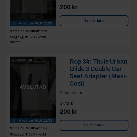
200 kr
3
Se mer info
Avslutad
9/10 12:32
Moms:
25% tillkommer
Slagavgift:
120 kr
exkl.
moms
Rop 34:
Thule Urban
2025-10-09
Glide 3 Double Car
Seat Adapter (Maxi-
Cosi)
AVSLUTAD
Vemdalen
Slutpris
:
200 kr
3
Avslutad
9/10 12:33
Se mer info
Moms:
25% tillkommer
Slagavgift:
120 kr
exkl.