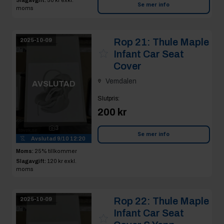
Se mer info
moms
Rop 21:
Thule Maple
2025-10-09
Infant Car Seat
Cover
Vemdalen
AVSLUTAD
Slutpris
:
200 kr
3
Se mer info
Avslutad
9/10 12:20
Moms:
25% tillkommer
Slagavgift:
120 kr
exkl.
moms
Rop 22:
Thule Maple
2025-10-09
Infant Car Seat