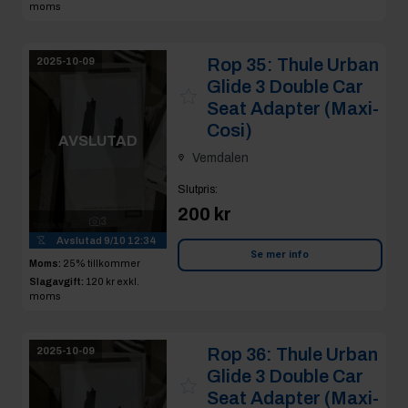
moms
Rop 35:
Thule Urban
2025-10-09
Glide 3 Double Car
Seat Adapter (Maxi-
Cosi)
AVSLUTAD
Vemdalen
Slutpris
:
200 kr
3
Avslutad
9/10 12:34
Se mer info
Moms:
25% tillkommer
Slagavgift:
120 kr
exkl.
moms
Rop 36:
Thule Urban
2025-10-09
Glide 3 Double Car
Seat Adapter (Maxi-