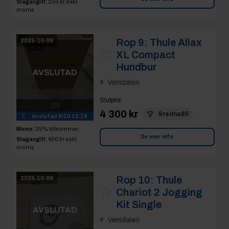
Slagavgift:
250 kr
exkl.
moms
Rop 9:
Thule Allax
2025-10-09
XL Compact
Hundbur
AVSLUTAD
Vemdalen
Slutpris
:
3
4 300 kr
Sredna85
Avslutad
9/10 12:19
Moms:
25% tillkommer
Se mer info
Slagavgift:
400 kr
exkl.
moms
Rop 10:
Thule
2025-10-09
Chariot 2 Jogging
Kit Single
AVSLUTAD
Vemdalen