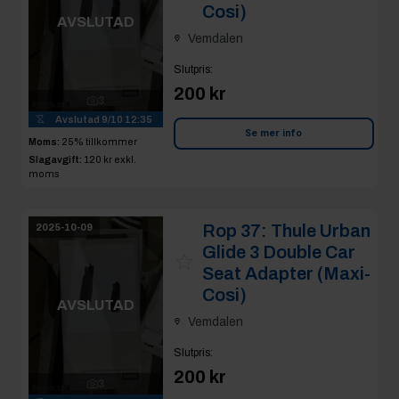
Cosi)
AVSLUTAD
Vemdalen
Slutpris
:
200 kr
3
Avslutad
9/10 12:35
Se mer info
Moms:
25% tillkommer
Slagavgift:
120 kr
exkl.
moms
Rop 37:
Thule Urban
2025-10-09
Glide 3 Double Car
Seat Adapter (Maxi-
Cosi)
AVSLUTAD
Vemdalen
Slutpris
:
200 kr
3