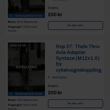
Slutpris
:
1
200 kr
Avslutad
9/10 12:25
Moms:
25% tillkommer
Se mer info
Slagavgift:
120 kr
exkl.
moms
Rop 27:
Thule Thru-
2025-10-09
Axle Adapter
Syntace (M12x1.0)
för
AVSLUTAD
cykelvagnskoppling.
Vemdalen
Slutpris
:
2
200 kr
Avslutad
9/10 12:26
Moms:
25% tillkommer
Se mer info
Slagavgift:
120 kr
exkl.
moms