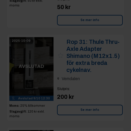
Slagavgift:
50 kr
exkl.
moms
50 kr
Se mer info
Rop 31:
Thule Thru-
2025-10-09
Axle Adapter
Shimano (M12x1.5)
för extra breda
AVSLUTAD
cykelnav.
Vemdalen
Slutpris
:
1
200 kr
Avslutad
9/10 12:30
Moms:
25% tillkommer
Se mer info
Slagavgift:
120 kr
exkl.
moms