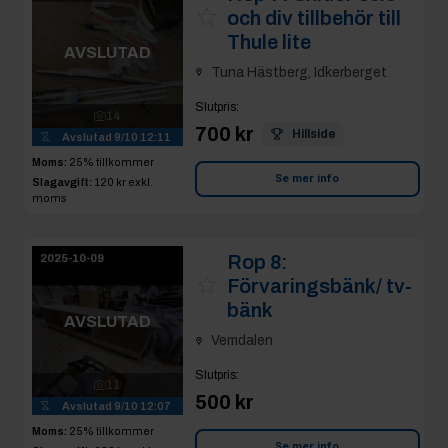
och div tillbehör till
Thule lite
AVSLUTAD
Tuna Hästberg, Idkerberget
Slutpris
:
14
700 kr
Hillside
Avslutad
9/10 12:11
Moms:
25% tillkommer
Se mer info
Slagavgift:
120 kr
exkl.
moms
Rop 8:
2025-10-09
Förvaringsbänk/ tv-
bänk
AVSLUTAD
Vemdalen
Slutpris
:
11
500 kr
Avslutad
9/10 12:07
Moms:
25% tillkommer
Se mer info