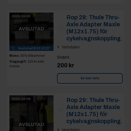
Rop 28:
Thule Thru-
2025-10-09
Axle Adapter Maxle
AVSLUTAD
(M12x1.75) för
cykelvagnskoppling.
1
Vemdalen
Avslutad
9/10 12:27
Moms:
25% tillkommer
Slutpris
:
Slagavgift:
120 kr
exkl.
200 kr
moms
Se mer info
Rop 29:
Thule Thru-
2025-10-09
Axle Adapter Maxle
(M12x1.75) för
cykelvagnskoppling.
AVSLUTAD
Vemdalen