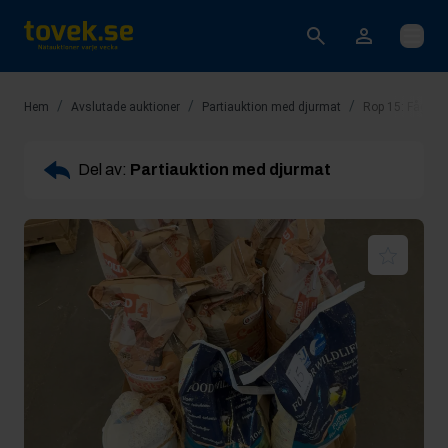
Öppna
/
/
/
Hem
Avslutade auktioner
Partiauktion med djurmat
Rop 15: Fågel 
Del av:
Partiauktion med djurmat