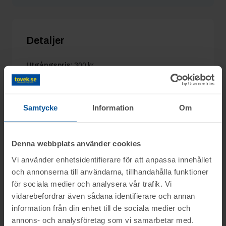
Moka12
24/4 12:39
300 kr
Detaljer
Utgångspris:
300 kr
Moms:
0%
Slagavgift:
120 kr
exkl. moms
Samtycke
Information
Om
Denna webbplats använder cookies
Information
Vi använder enhetsidentifierare för att anpassa innehållet
och annonserna till användarna, tillhandahålla funktioner
På uppdrag av ett logistikföretag säljs parti
för sociala medier och analysera vår trafik. Vi
Frågor
med djurmat och tillbehör genom
vidarebefordrar även sådana identifierare och annan
nätauktion på www.tovek.se med avslut
information från din enhet till de sociala medier och
Hanna tel.nr: 0346-751685
annons- och analysföretag som vi samarbetar med.
tisdagen den 5 maj från kl. 12.15.
Visning