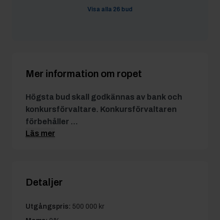
nedragärde
28/6 12:51
960 000 kr
Visa alla
26
bud
JMS Maskin
28/6 12:51
950 000 kr
JMS Maskin
27/6 17:26
910 000 kr
Mer information om ropet
Högsta bud skall godkännas av bank och
konkursförvaltare. Konkursförvaltaren
förbehåller ...
Läs mer
Detaljer
Utgångspris:
500 000 kr