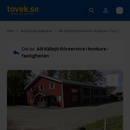
Öppna
/
/
Hem
Avslutade auktioner
AB Källsjö Rörservice i konkurs - fastigheten
Del av:
AB Källsjö Rörservice i konkurs -
fastigheten