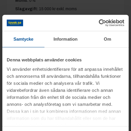
Moms:
0%
Slagavgift:
15 000 kr
exkl. moms
Samtycke
Information
Om
Filer
Fastighetsbeskrivning
(
pdf
)
Denna webbplats använder cookies
Ritningar
(
pdf
)
Vi använder enhetsidentifierare för att anpassa innehållet
och annonserna till användarna, tillhandahålla funktioner
för sociala medier och analysera vår trafik. Vi
vidarebefordrar även sådana identifierare och annan
Information
information från din enhet till de sociala medier och
annons- och analysföretag som vi samarbetar med.
Dessa kan i sin tur kombinera informationen med annan
På uppdrag av Konkursförvaltare Anders
information som du har tillhandahållit eller som de har
Frågor
Ericson, Advokatfirman Jan Ertsborn i
samlat in när du har använt deras tjänster.