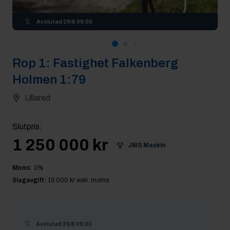
Avslutad
29/6 09:00
Rop
1
:
Fastighet Falkenberg
Holmen 1:79
Ullared
Slutpris
:
1 250 000 kr
JMS Maskin
Moms:
0
%
Slagavgift:
15 000 kr
exkl. moms
Avslutad
29/6 09:00