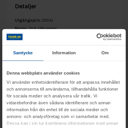
Detaljer
Utgångspris:
200 kr
Moms:
25% tillkommer
Slagavgift:
120 kr
exkl. moms
Samtycke
Information
Om
Information
Denna webbplats använder cookies
Vi använder enhetsidentifierare för att anpassa innehållet
På uppdrag av konkursförvaltare Karin
och annonserna till användarna, tillhandahålla funktioner
Frågor
Lindgren Zedendahl Advokatbyrå KB säljs
för sociala medier och analysera vår trafik. Vi
konkursboet efter Studio no 116 Johanna &
vidarebefordrar även sådana identifierare och annan
Olof mob.nr: 070-5258040
Co genom nätauktion på www.tovek.se,
information från din enhet till de sociala medier och
Visning
annons- och analysföretag som vi samarbetar med.
med avslut tisdagen den 5 maj från kl.
Dessa kan i sin tur kombinera informationen med annan
Du kan alltid kontakta oss på 0346-48770 för
11.00.
Borlänge