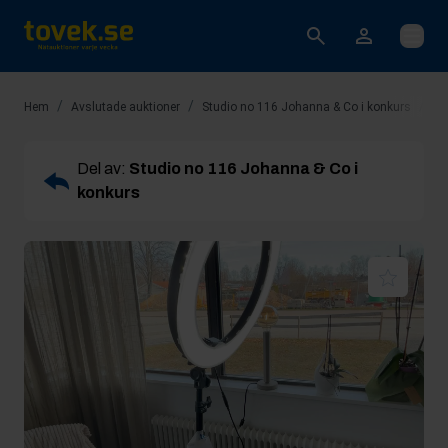
Öppna
/
/
/
Hem
Avslutade auktioner
Studio no 116 Johanna & Co i konkurs
Ro
Del av:
Studio no 116 Johanna & Co i
konkurs