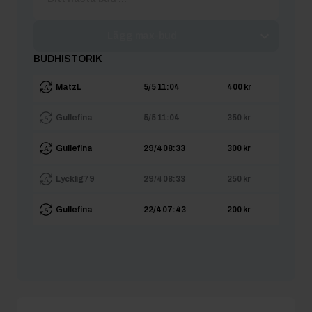
Lägg max-bud
BUDHISTORIK
MatzL
5/5 11:04
400 kr
Gullefina
5/5 11:04
350 kr
Gullefina
29/4 08:33
300 kr
Lycklig79
29/4 08:33
250 kr
Gullefina
22/4 07:43
200 kr