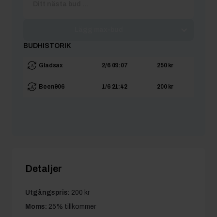
Lägg max-bud
BUDHISTORIK
Gladsax
2/6 09:07
250 kr
Been906
1/6 21:42
200 kr
Detaljer
Utgångspris:
200 kr
Moms:
25% tillkommer