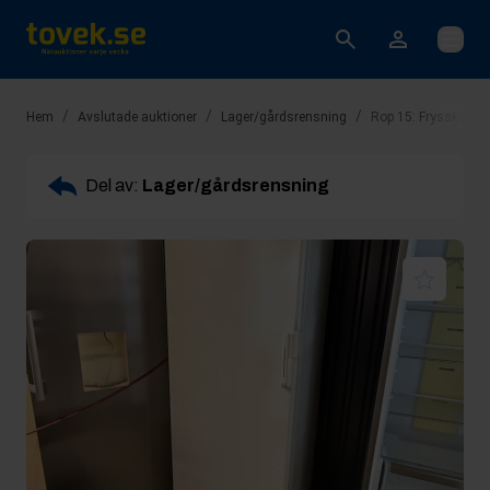
Öppna
/
/
/
Hem
Avslutade auktioner
Lager/gårdsrensning
Rop 15: Frysskåp Si
Del av:
Lager/gårdsrensning