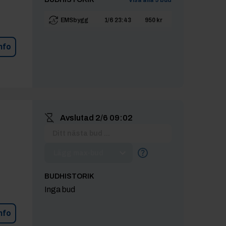
EMSbygg
1/6 23:43
950 kr
nfo
Avslutad
2/6 09:02
Lägg max-bud
BUDHISTORIK
Inga bud
nfo