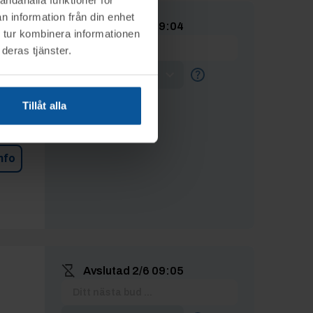
n information från din enhet
Avslutad
2/6 09:04
 tur kombinera informationen
deras tjänster.
Lägg max-bud
Tillåt alla
BUDHISTORIK
Inga bud
nfo
Avslutad
2/6 09:05