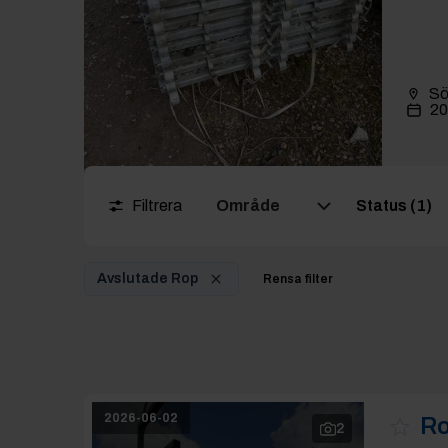
Sö
20
Filtrera
Område
Status (1)
Avslutade Rop
Rensa filter
2026-06-02
Ro
2