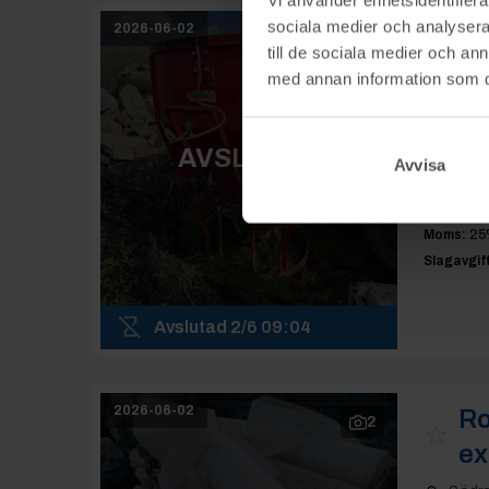
sociala medier och analysera 
2026-06-02
Ro
3
till de sociala medier och a
med annan information som du 
Södr
Slutpris
:
AVSLUTAD
1 00
Avvisa
Moms:
25
Slagavgift
Avslutad
2/6 09:04
2026-06-02
Ro
2
ex