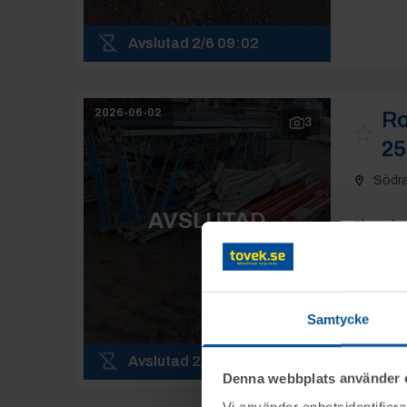
Avslutad
2/6 09:02
2026-06-02
Ro
3
25
Södr
AVSLUTAD
Slutpris
:
1 00
Samtycke
Moms:
25
Slagavgift
Avslutad
2/6 09:03
Denna webbplats använder 
Vi använder enhetsidentifierar