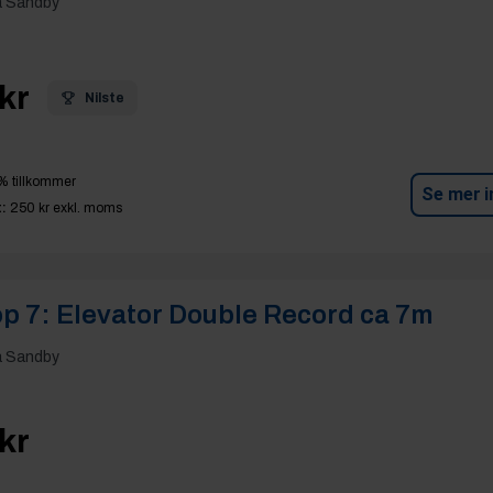
a Sandby
kr
Nilste
% tillkommer
Se mer i
:
250 kr
exkl. moms
p 7:
Elevator Double Record ca 7m
a Sandby
kr