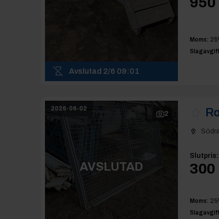
950 
Moms:
25
Slagavgift
Avslutad
2/6 09:01
2026-06-02
Ro
2
Södr
Slutpris
:
AVSLUTAD
300 
Moms:
25
Slagavgift