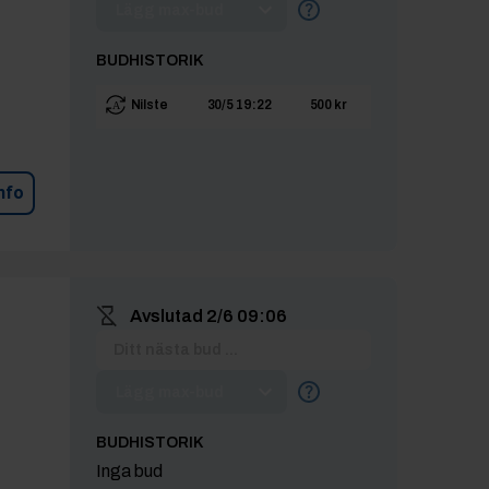
Lägg max-bud
BUDHISTORIK
Nilste
30/5 19:22
500 kr
nfo
Avslutad
2/6 09:06
Lägg max-bud
BUDHISTORIK
Inga bud