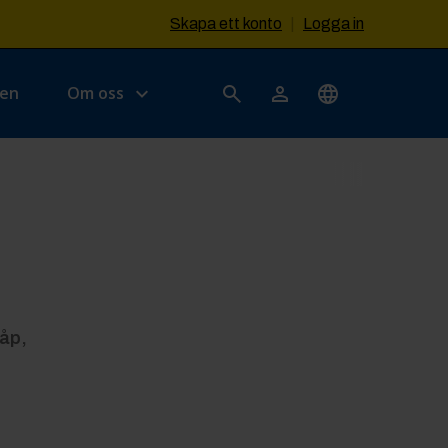
Skapa ett konto
|
Logga in
sen
Om oss
kåp,