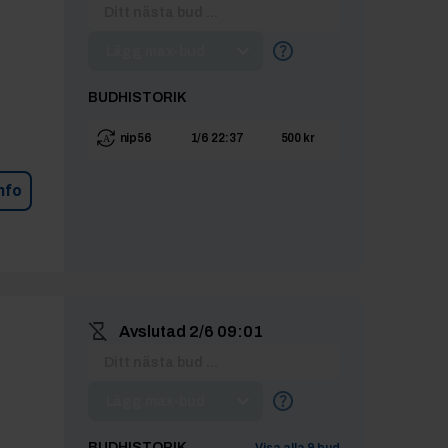
Lägg max-bud
BUDHISTORIK
nip56
1/6 22:37
500 kr
nfo
Avslutad
2/6 09:01
Lägg max-bud
BUDHISTORIK
Visa alla
9
bud