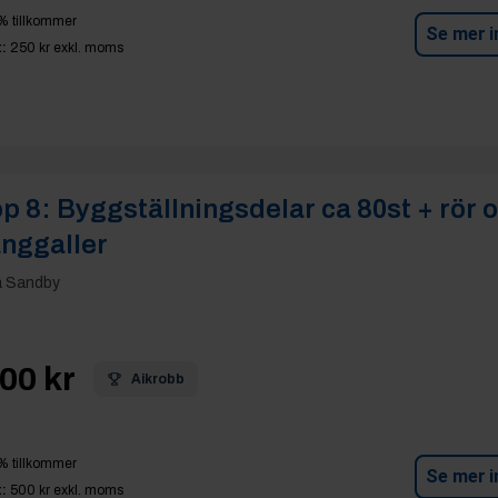
% tillkommer
Se mer i
:
250 kr
exkl. moms
p 8:
Byggställningsdelar ca 80st + rör 
nggaller
a Sandby
00 kr
Aikrobb
% tillkommer
Se mer i
:
500 kr
exkl. moms