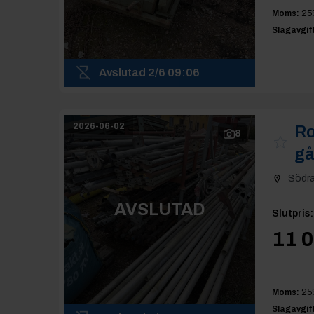
Moms:
25
Slagavgift
Avslutad
2/6 09:06
2026-06-02
Ro
8
gå
Södr
AVSLUTAD
Slutpris
:
11 0
Moms:
25
Slagavgift