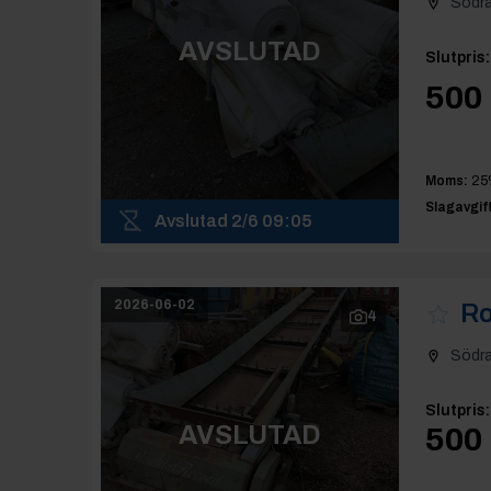
Södr
AVSLUTAD
Slutpris
:
500 
Moms:
25
Slagavgift
Avslutad
2/6 09:05
2026-06-02
Ro
4
Södr
Slutpris
:
AVSLUTAD
500 