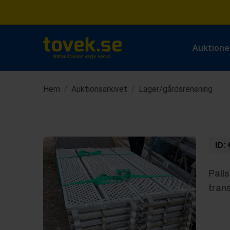
Auktione
Hem
Auktionsarkivet
Lager/gårdsrensning
/
/
ID:
Palls
tran