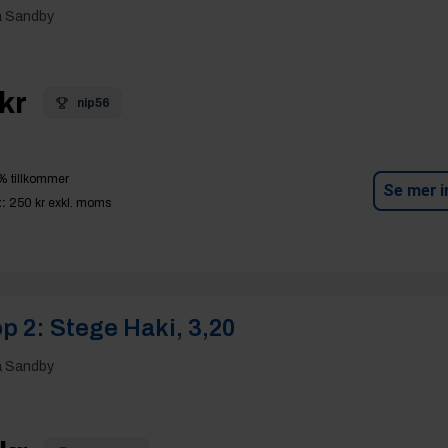
a Sandby
kr
nip56
% tillkommer
Se mer i
:
250 kr
exkl. moms
p 2:
Stege Haki, 3,20
a Sandby