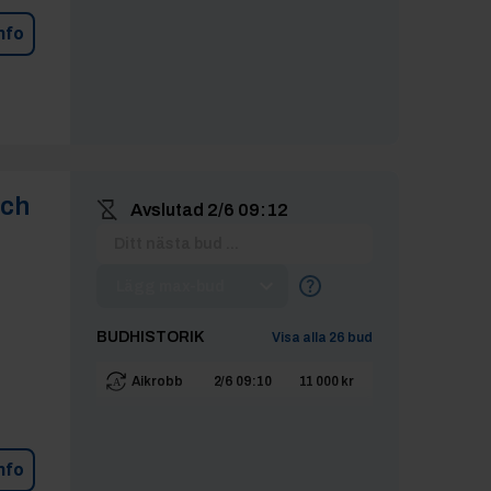
nfo
och
Avslutad
2/6 09:12
Lägg max-bud
BUDHISTORIK
Visa alla
26
bud
Aikrobb
2/6 09:10
11 000 kr
nfo