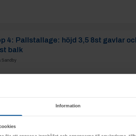
p 4:
Pallstallage: höjd 3,5 8st gavlar oc
st balk
a Sandby
0 kr
bokesliden
Information
% tillkommer
Se mer i
:
400 kr
exkl. moms
cookies
e för att anpassa innehållet och annonserna till användarna, tillh