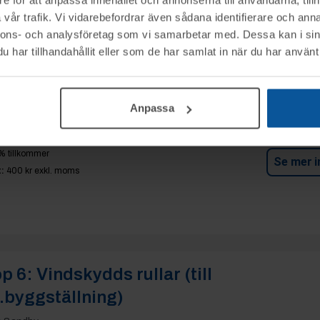
vår trafik. Vi vidarebefordrar även sådana identifierare och anna
p 5:
Väggbask Boscaro CT-150N
nnons- och analysföretag som vi samarbetar med. Dessa kan i sin
har tillhandahållit eller som de har samlat in när du har använt 
a Sandby
0 kr
Anpassa
% tillkommer
Se mer i
:
400 kr
exkl. moms
p 6:
Vindskydds rullar (till
.byggställning)