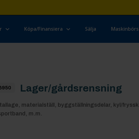
r
Köpa/Finansiera
Sälja
Maskinbör
Lager/gårdsrensning
6950
tallage, materialställ, byggställningsdelar, kyl/fryss
sportband, m.m.