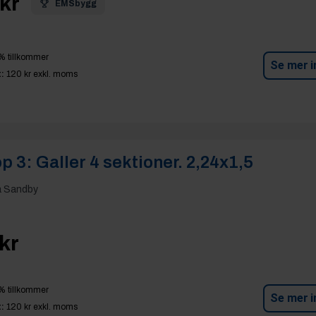
kr
EMSbygg
% tillkommer
Se mer i
:
120 kr
exkl. moms
p 3:
Galler 4 sektioner. 2,24x1,5
a Sandby
kr
% tillkommer
Se mer i
:
120 kr
exkl. moms