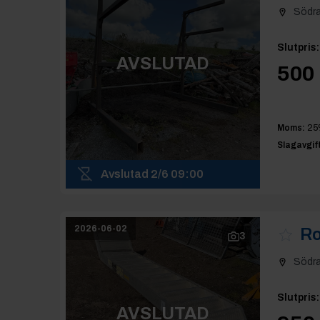
Södr
Slutpris
:
AVSLUTAD
500 
Moms:
25
Slagavgift
Avslutad
2/6 09:00
2026-06-02
Ro
3
Södr
Slutpris
:
AVSLUTAD