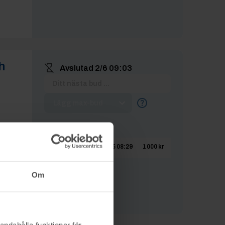
h
Avslutad
2/6 09:03
Lägg max-bud
BUDHISTORIK
bokesliden
25/5 08:29
1 000 kr
Om
nfo
andahålla funktioner för