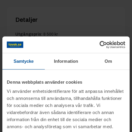
Detaljer
Utgångspris:
8 500 kr
Moms:
25% tillkommer
Slagavgift:
600 kr
exkl. moms
Samtycke
Information
Om
Denna webbplats använder cookies
Information
Vi använder enhetsidentifierare för att anpassa innehållet
och annonserna till användarna, tillhandahålla funktioner
Objektet säljes i befintligt skick.
Frågor
för sociala medier och analysera vår trafik. Vi
Det är upp till köparen att kontrollera
vidarebefordrar även sådana identifierare och annan
objektet vid angiven tid för visning.
information från din enhet till de sociala medier och
För mer information, kontakta Stefan
annons- och analysföretag som vi samarbetar med.
Visning
OBS! Lagda bud kan inte tas bort!
Engström: 070-3272554 // stefan@tovek.se