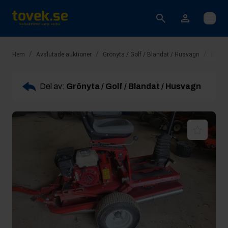
Öppna
/
/
/
Hem
Avslutade auktioner
Grönyta / Golf / Blandat / Husvagn
Rop 10
Del av:
Grönyta / Golf / Blandat / Husvagn