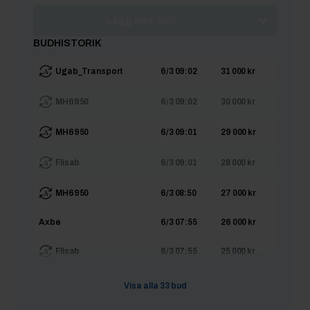
Lägg max-bud
BUDHISTORIK
Ugab_Transport
6/3 09:02
31 000 kr
MH6950
6/3 09:02
30 000 kr
MH6950
6/3 09:01
29 000 kr
Flisab
6/3 09:01
28 000 kr
MH6950
6/3 08:50
27 000 kr
Axbe
6/3 07:55
26 000 kr
Flisab
6/3 07:55
25 000 kr
Axbe
6/3 07:55
24 999 kr
Visa alla
33
bud
Flisab
6/3 07:55
24 000 kr