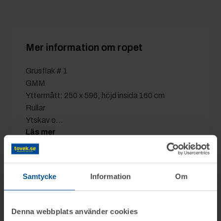
Axbe
6/3 07:55
23 000 kr
Mer information om ropet
Grusflak # 1
GMM
Yttermått: 250 x 596, höjd insida 160 cm
Rullar
Ytskav o...
Läs mer
Samtycke
Information
Om
Detaljer
Utgångspris:
6 500 kr
Denna webbplats använder cookies
Moms:
25% tillkommer