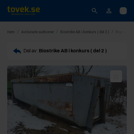
Öppna
/
/
/
Hem
Avslutade auktioner
Biostrike AB i konkurs ( del 2 )
Rop 4: Grus
Del av:
Biostrike AB i konkurs ( del 2 )