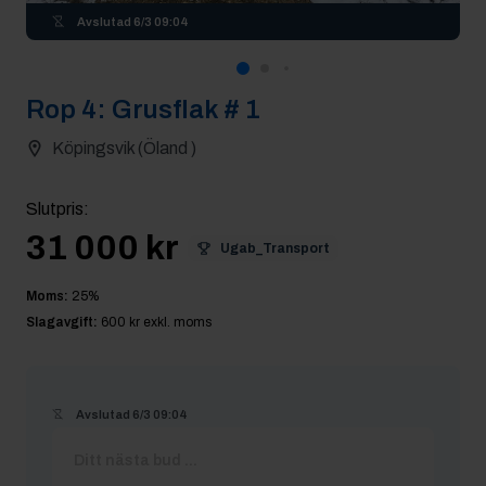
Avslutad
6/3 09:04
Rop
4
:
Grusflak # 1
Köpingsvik (Öland )
Slutpris
:
31 000 kr
Ugab_Transport
Moms:
25
%
Slagavgift:
600 kr
exkl. moms
Avslutad
6/3 09:04