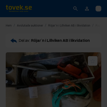
Öppna
/
/
/
Hem
Avslutade auktioner
Röjar´n i Lillviken AB i likvidation
Rop 35: 
Del av:
Röjar´n i Lillviken AB i likvidation