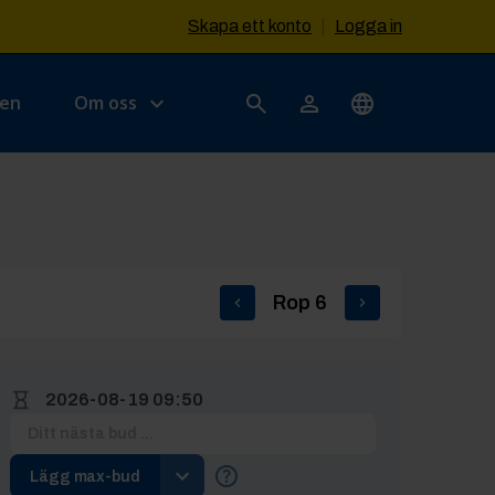
Skapa ett konto
|
Logga in
sen
Om oss
Rop
6
2026-08-19 09:50
Lägg max-bud