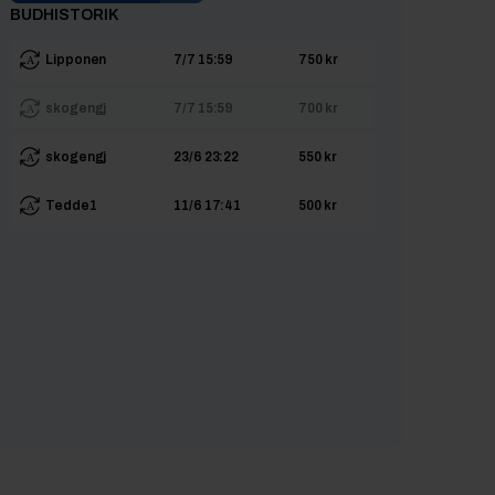
BUDHISTORIK
Lipponen
7/7 15:59
750 kr
skogengj
7/7 15:59
700 kr
skogengj
23/6 23:22
550 kr
Tedde1
11/6 17:41
500 kr