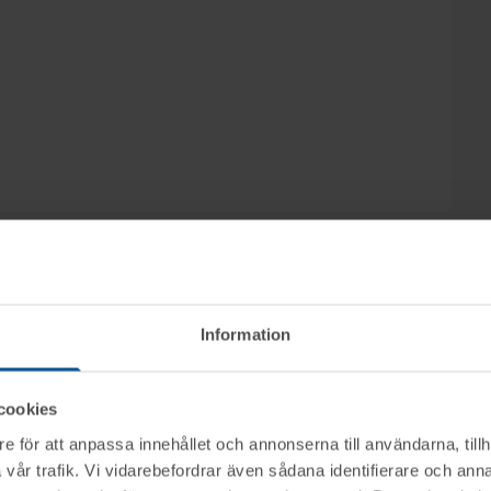
Information
iv. objekt genom nätauktion på www.tovek.se
l. 09.45.
cookies
r 070-6568971.
e för att anpassa innehållet och annonserna till användarna, tillh
ktet vid angiven tid för visning.
vår trafik. Vi vidarebefordrar även sådana identifierare och anna