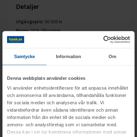
Detaljer
Utgångspris:
60 000 kr
Moms:
25% tillkommer
Slagavgift:
4 600 kr
exkl. moms
Samtycke
Information
Om
Information
Denna webbplats använder cookies
Vi använder enhetsidentifierare för att anpassa innehållet
Blandade charkuterimaskiner, rostfria kärl,
och annonserna till användarna, tillhandahålla funktioner
Frågor
diverse inventarier m.m. säljes i del 2 från
för sociala medier och analysera vår trafik. Vi
konkursboet efter Trångsvikens Chark AB
vidarebefordrar även sådana identifierare och annan
Kalle mob.nr: 076-1392895
genom nätauktion på www.tovek.se, med
information från din enhet till de sociala medier och
Visning
annons- och analysföretag som vi samarbetar med.
avslut måndagen den 6 oktober från kl.
Hasse tel. 0346-48776
Dessa kan i sin tur kombinera informationen med annan
09.00.
Trångsviken