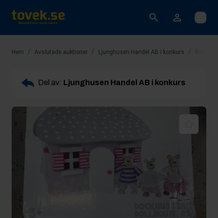
Öppna
/
/
/
Hem
Avslutade auktioner
Ljunghusen Handel AB i konkurs
Rop 4: 
Del av:
Ljunghusen Handel AB i konkurs