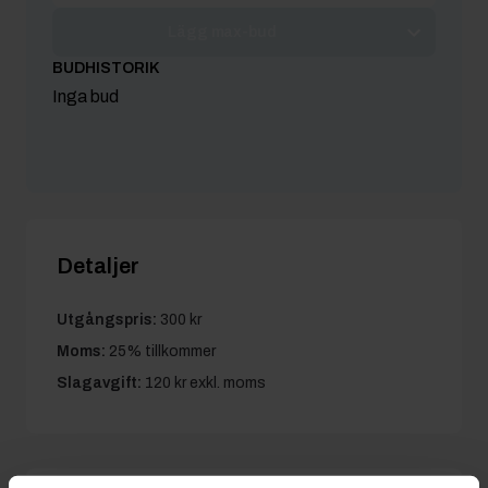
Lägg max-bud
BUDHISTORIK
Inga bud
Detaljer
Utgångspris:
300 kr
Moms:
25% tillkommer
Slagavgift:
120 kr
exkl. moms