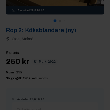
Avslutad
29/6 10:46
Rop
2
:
Köksblandare (ny)
Oxie, Malmö
Slutpris
:
250 kr
Mark_2022
Moms:
25
%
Slagavgift:
120 kr
exkl. moms
Avslutad
29/6 10:46