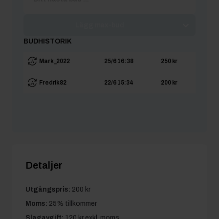
Lägg max-bud
BUDHISTORIK
Mark_2022
25/6 16:38
250 kr
Fredrik82
22/6 15:34
200 kr
Detaljer
Utgångspris:
200 kr
Moms:
25% tillkommer
Slagavgift:
120 kr
exkl. moms