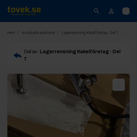
Öppna
/
/
/
Hem
Avslutade auktioner
Lagerrensning Kakelföretag - Del 7
Rop 2:
Del av:
Lagerrensning Kakelföretag - Del
7