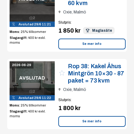
60 kvm
Oxie, Malmö
2
Slutpris
:
Avslutad
29/6 11:21
1 850 kr
Maglasäte
Moms:
25% tillkommer
Slagavgift:
400 kr
exkl.
moms
Se mer info
Rop 38:
Kakel Åhus
2026-06-29
Mintgrön 10×30 - 87
AVSLUTAD
paket = 73 kvm
Oxie, Malmö
2
Avslutad
29/6 11:22
Slutpris
:
Moms:
25% tillkommer
1 800 kr
Slagavgift:
400 kr
exkl.
moms
Se mer info