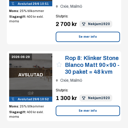
Avslutad
29/6 10:51
Oxie, Malmö
Moms:
25% tillkommer
Slutpris
:
Slagavgift:
400 kr
exkl.
moms
2 700 kr
Nekjam1920
Se mer info
Rop 8:
Klinker Stone
2026-06-29
Blanco Matt 90×90 -
30 paket = 48 kvm
AVSLUTAD
Oxie, Malmö
Slutpris
:
2
1 300 kr
Nekjam1920
Avslutad
29/6 10:52
Moms:
25% tillkommer
Se mer info
Slagavgift:
400 kr
exkl.
moms