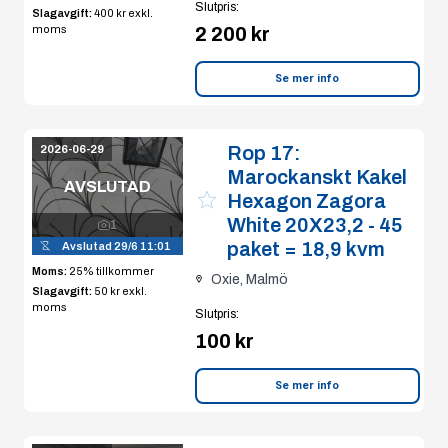
Slutpris
:
Slagavgift:
400 kr
exkl.
2 200 kr
moms
Se mer info
Rop 17:
2026-06-29
Marockanskt Kakel
AVSLUTAD
Hexagon Zagora
White 20X23,2 - 45
1
paket = 18,9 kvm
Avslutad
29/6 11:01
Moms:
25% tillkommer
Oxie, Malmö
Slagavgift:
50 kr
exkl.
moms
Slutpris
:
100 kr
Se mer info