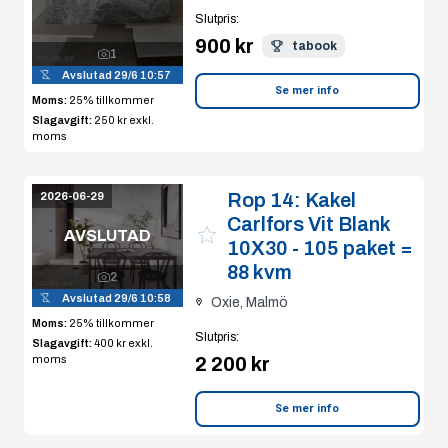
Slutpris
:
900 kr
tabook
1
Avslutad
29/6 10:57
Se mer info
Moms:
25% tillkommer
Slagavgift:
250 kr
exkl.
moms
Rop 14:
Kakel
2026-06-29
Carlfors Vit Blank
AVSLUTAD
10X30 - 105 paket =
88 kvm
2
Avslutad
29/6 10:58
Oxie, Malmö
Moms:
25% tillkommer
Slutpris
:
Slagavgift:
400 kr
exkl.
2 200 kr
moms
Se mer info