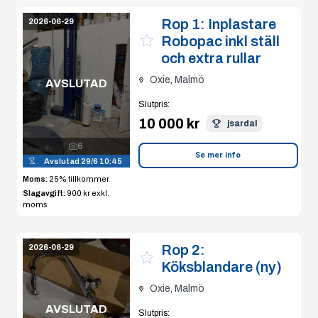
Rop 1:
Inplastare
2026-06-29
Robopac inkl ställ
och extra rullar
Oxie, Malmö
AVSLUTAD
Slutpris
:
10 000 kr
jsardal
6
Se mer info
Avslutad
29/6 10:45
Moms:
25% tillkommer
Slagavgift:
900 kr
exkl.
moms
Rop 2:
2026-06-29
Köksblandare (ny)
Oxie, Malmö
AVSLUTAD
Slutpris
: