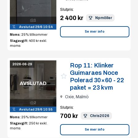
Slutpris
:
2 400 kr
Npmöller
1
Avslutad
29/6 10:54
Se mer info
Moms:
25% tillkommer
Slagavgift:
400 kr
exkl.
moms
Rop 11:
Klinker
2026-06-29
Guimaraes Noce
Polerad 30×60 - 22
AVSLUTAD
paket = 23 kvm
Oxie, Malmö
2
Slutpris
:
Avslutad
29/6 10:55
700 kr
Chris2026
Moms:
25% tillkommer
Slagavgift:
250 kr
exkl.
moms
Se mer info