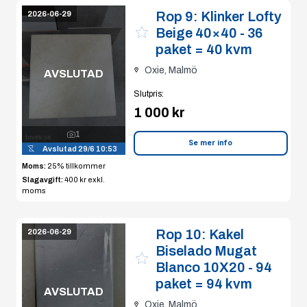
Rop 9:
Klinker Lofty
2026-06-29
Beige 40×40 - 36
paket = 40 kvm
Oxie, Malmö
AVSLUTAD
Slutpris
:
1 000 kr
1
Se mer info
Avslutad
29/6 10:53
Moms:
25% tillkommer
Slagavgift:
400 kr
exkl.
moms
Rop 10:
Kakel
2026-06-29
Biselado Mugat
Blanco 10X20 - 94
paket = 94 kvm
AVSLUTAD
Oxie, Malmö