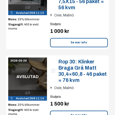
7,5X15 - 56 paket =
56 kvm
2
Avslutad
29/6 11:13
Oxie, Malmö
Moms:
25% tillkommer
Slutpris
:
Slagavgift:
400 kr
exkl.
moms
1 000 kr
Se mer info
Rop 30:
Klinker
2026-06-29
Braga Grå Matt
30,4×60,8 - 46 paket
AVSLUTAD
= 76 kvm
Oxie, Malmö
3
Slutpris
:
Avslutad
29/6 11:14
1 500 kr
Moms:
25% tillkommer
Slagavgift:
400 kr
exkl.
moms