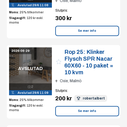
Oxie, Malmö
Avslutad
29/6 11:08
Slutpris
:
Moms:
25% tillkommer
300 kr
Slagavgift:
120 kr
exkl.
moms
Se mer info
Rop 25:
Klinker
2026-06-29
Flysch SPR Nacar
60X60 - 10 paket =
AVSLUTAD
10 kvm
Oxie, Malmö
2
Slutpris
:
Avslutad
29/6 11:09
200 kr
robertalbert
Moms:
25% tillkommer
Slagavgift:
120 kr
exkl.
moms
Se mer info