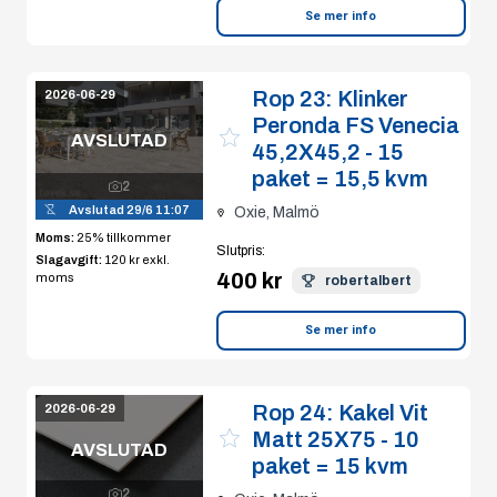
Se mer info
Rop 23:
Klinker
2026-06-29
Peronda FS Venecia
AVSLUTAD
45,2X45,2 - 15
paket = 15,5 kvm
2
Avslutad
29/6 11:07
Oxie, Malmö
Moms:
25% tillkommer
Slutpris
:
Slagavgift:
120 kr
exkl.
400 kr
moms
robertalbert
Se mer info
Rop 24:
Kakel Vit
2026-06-29
Matt 25X75 - 10
AVSLUTAD
paket = 15 kvm
2