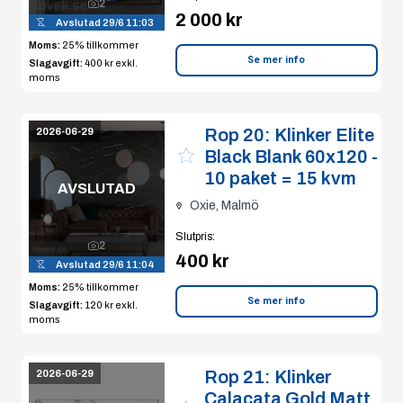
2
2 000 kr
Avslutad
29/6 11:03
Moms:
25% tillkommer
Se mer info
Slagavgift:
400 kr
exkl.
moms
Rop 20:
Klinker Elite
2026-06-29
Black Blank 60x120 -
10 paket = 15 kvm
AVSLUTAD
Oxie, Malmö
Slutpris
:
2
400 kr
Avslutad
29/6 11:04
Moms:
25% tillkommer
Se mer info
Slagavgift:
120 kr
exkl.
moms
Rop 21:
Klinker
2026-06-29
Calacata Gold Matt