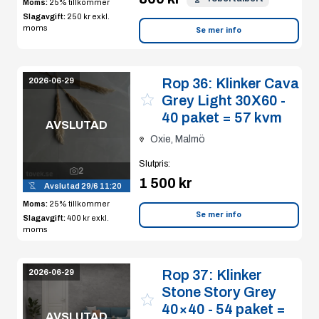
Moms:
25% tillkommer
Slagavgift:
250 kr
exkl.
moms
Se mer info
Rop 36:
Klinker Cava
2026-06-29
Grey Light 30X60 -
40 paket = 57 kvm
AVSLUTAD
Oxie, Malmö
Slutpris
:
2
1 500 kr
Avslutad
29/6 11:20
Moms:
25% tillkommer
Se mer info
Slagavgift:
400 kr
exkl.
moms
Rop 37:
Klinker
2026-06-29
Stone Story Grey
40×40 - 54 paket =
AVSLUTAD