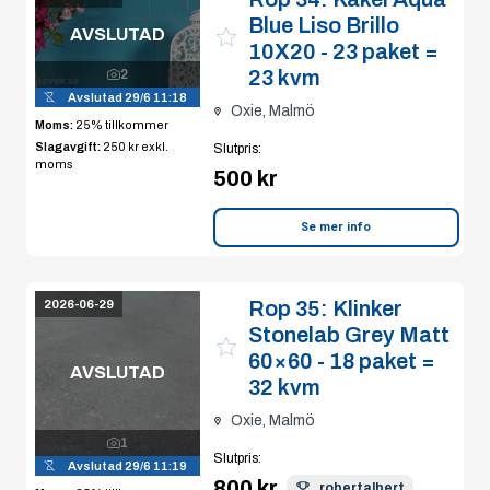
Blue Liso Brillo
AVSLUTAD
10X20 - 23 paket =
23 kvm
2
Avslutad
29/6 11:18
Oxie, Malmö
Moms:
25% tillkommer
Slagavgift:
250 kr
exkl.
Slutpris
:
moms
500 kr
Se mer info
Rop 35:
Klinker
2026-06-29
Stonelab Grey Matt
60×60 - 18 paket =
AVSLUTAD
32 kvm
Oxie, Malmö
1
Slutpris
:
Avslutad
29/6 11:19
800 kr
robertalbert