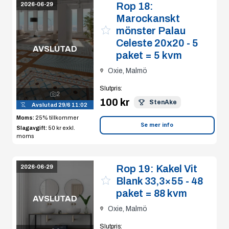
Rop 18:
2026-06-29
Marockanskt
mönster Palau
Celeste 20x20 - 5
AVSLUTAD
paket = 5 kvm
Oxie, Malmö
Slutpris
:
2
100 kr
StenAke
Avslutad
29/6 11:02
Moms:
25% tillkommer
Se mer info
Slagavgift:
50 kr
exkl.
moms
Rop 19:
Kakel Vit
2026-06-29
Blank 33,3×55 - 48
paket = 88 kvm
AVSLUTAD
Oxie, Malmö
Slutpris
: