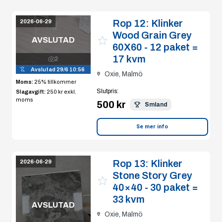
Rop 12:
Klinker
2026-06-29
Wood Grain Grey
AVSLUTAD
60X60 - 12 paket =
17 kvm
2
Avslutad
29/6 10:56
Oxie, Malmö
Moms:
25% tillkommer
Slutpris
:
Slagavgift:
250 kr
exkl.
moms
500 kr
Smland
Se mer info
Rop 13:
Klinker
2026-06-29
Stone Story Grey
40×40 - 30 paket =
33 kvm
AVSLUTAD
Oxie, Malmö