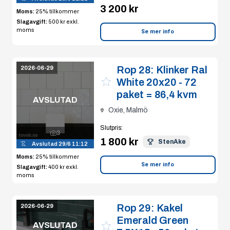
3 200 kr
Moms:
25% tillkommer
Slagavgift:
500 kr
exkl.
moms
Se mer info
Rop 28:
Klinker Ral
2026-06-29
White 20x20 - 72
paket = 86,4 kvm
AVSLUTAD
Oxie, Malmö
Slutpris
:
3
1 800 kr
StenAke
Avslutad
29/6 11:12
Moms:
25% tillkommer
Se mer info
Slagavgift:
400 kr
exkl.
moms
Rop 29:
Kakel
2026-06-29
Emerald Green
AVSLUTAD