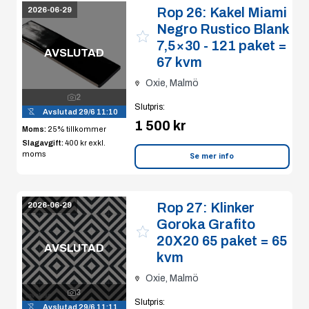
Rop 26:
Kakel Miami
2026-06-29
Negro Rustico Blank
7,5×30 - 121 paket =
AVSLUTAD
67 kvm
Oxie, Malmö
2
Slutpris
:
Avslutad
29/6 11:10
1 500 kr
Moms:
25% tillkommer
Slagavgift:
400 kr
exkl.
moms
Se mer info
Rop 27:
Klinker
2026-06-29
Goroka Grafito
20X20 65 paket = 65
AVSLUTAD
kvm
Oxie, Malmö
3
Slutpris
:
Avslutad
29/6 11:11