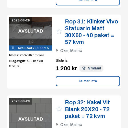
Se mer info
Rop 31:
Klinker Vivo
2026-06-29
Statuario Matt
AVSLUTAD
30X60 - 40 paket =
57 kvm
2
Avslutad
29/6 11:15
Oxie, Malmö
Moms:
25% tillkommer
Slutpris
:
Slagavgift:
400 kr
exkl.
moms
1 200 kr
Smland
Se mer info
Rop 32:
Kakel Vit
2026-06-29
Blank 20X20 - 72
paket = 72 kvm
AVSLUTAD
Oxie, Malmö