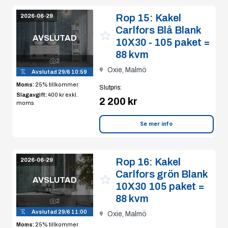
Rop 15:
Kakel
2026-06-29
Carlfors Blå Blank
AVSLUTAD
10X30 - 105 paket =
88 kvm
2
Oxie, Malmö
Avslutad
29/6 10:59
Moms:
25% tillkommer
Slutpris
:
Slagavgift:
400 kr
exkl.
2 200 kr
moms
Se mer info
Rop 16:
Kakel
2026-06-29
Carlfors grön Blank
AVSLUTAD
10X30 105 paket =
88 kvm
2
Avslutad
29/6 11:00
Oxie, Malmö
Moms:
25% tillkommer