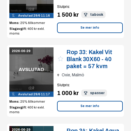
Slutpris
:
2
1 500 kr
tabook
Avslutad
29/6 11:16
Moms:
25% tillkommer
Se mer info
Slagavgift:
400 kr
exkl.
moms
Rop 33:
Kakel Vit
2026-06-29
Blank 30X60 - 40
paket = 57 kvm
AVSLUTAD
Oxie, Malmö
Slutpris
:
2
1 000 kr
spasser
Avslutad
29/6 11:17
Moms:
25% tillkommer
Se mer info
Slagavgift:
400 kr
exkl.
moms
Rop 34:
Kakel Aqua
2026-06-29