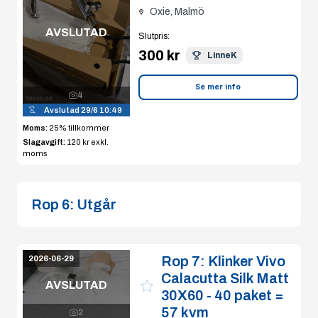
Oxie, Malmö
AVSLUTAD
Slutpris
:
300 kr
LinneK
Se mer info
4
Avslutad
29/6 10:49
Moms:
25% tillkommer
Slagavgift:
120 kr
exkl.
moms
Rop 6:
Utgår
Rop 7:
Klinker Vivo
2026-06-29
Calacutta Silk Matt
AVSLUTAD
30X60 - 40 paket =
57 kvm
2