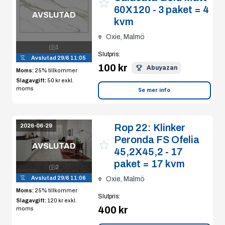
60X120 - 3 paket = 4
AVSLUTAD
kvm
Oxie, Malmö
1
Slutpris
:
Avslutad
29/6 11:05
100 kr
Abuyazan
Moms:
25% tillkommer
Slagavgift:
50 kr
exkl.
moms
Se mer info
Rop 22:
Klinker
2026-06-29
Peronda FS Ofelia
AVSLUTAD
45,2X45,2 - 17
paket = 17 kvm
2
Avslutad
29/6 11:06
Oxie, Malmö
Moms:
25% tillkommer
Slutpris
:
Slagavgift:
120 kr
exkl.
400 kr
moms