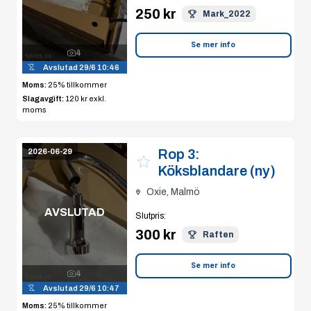
250 kr
Mark_2022
Se mer info
4
Avslutad
29/6 10:46
Moms:
25% tillkommer
Slagavgift:
120 kr
exkl.
moms
Rop 3:
2026-06-29
Köksblandare (ny)
Oxie, Malmö
AVSLUTAD
Slutpris
:
300 kr
Raften
Se mer info
4
Avslutad
29/6 10:47
Moms:
25% tillkommer