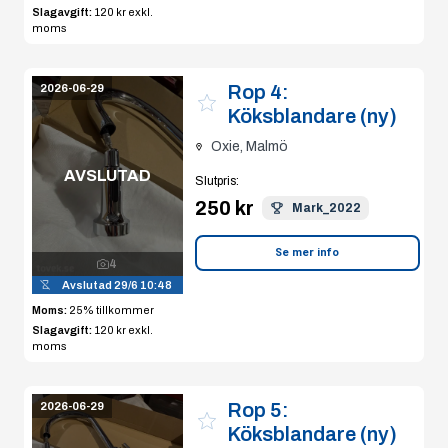
Slagavgift:
120 kr
exkl.
moms
Rop 4:
2026-06-29
Köksblandare (ny)
Oxie, Malmö
AVSLUTAD
Slutpris
:
250 kr
Mark_2022
Se mer info
4
Avslutad
29/6 10:48
Moms:
25% tillkommer
Slagavgift:
120 kr
exkl.
moms
Rop 5:
2026-06-29
Köksblandare (ny)