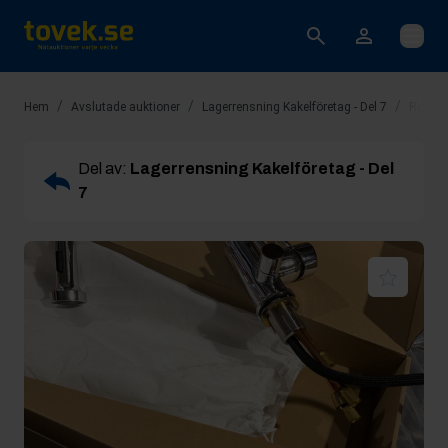
Öppna
/
/
/
Hem
Avslutade auktioner
Lagerrensning Kakelföretag - Del 7
Rop 5:
Del av:
Lagerrensning Kakelföretag - Del
7