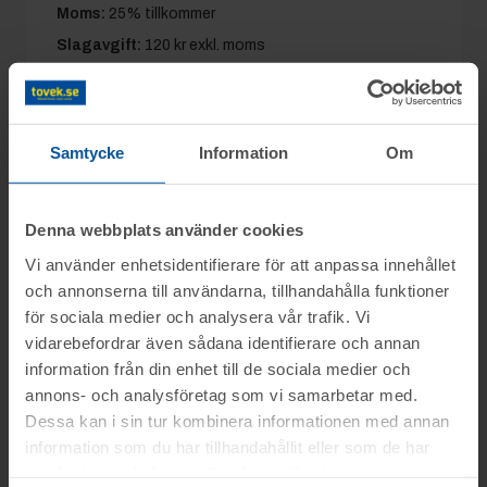
Moms:
25% tillkommer
Slagavgift:
120 kr
exkl. moms
Samtycke
Information
Om
Information
Denna webbplats använder cookies
Frågor
Vi använder enhetsidentifierare för att anpassa innehållet
Objektet säljes i befintligt skick.
och annonserna till användarna, tillhandahålla funktioner
Det är upp till köparen att kontrollera
Lars mob.nr: 0708-496611
för sociala medier och analysera vår trafik. Vi
Visning
objektet vid angiven tid för visning.
vidarebefordrar även sådana identifierare och annan
information från din enhet till de sociala medier och
OBS! Lagda bud kan inte tas bort!
Du kan alltid kontakta oss på 0346-48770 för
Oxie, Malmö
annons- och analysföretag som vi samarbetar med.
generella frågor om auktioner och rop.
Betalning
Vid konkursutförsäljning gäller inte
Dessa kan i sin tur kombinera informationen med annan
Torsdagen den 25 juni mellan kl. 11:00-
konsumentköplagen (ex. ångerrätt). Se mer
information som du har tillhandahållit eller som de har
12:30
.
Betalningen skall vara Toveks Auktioner AB
samlat in när du har använt deras tjänster.
info i registreringsavtalet.