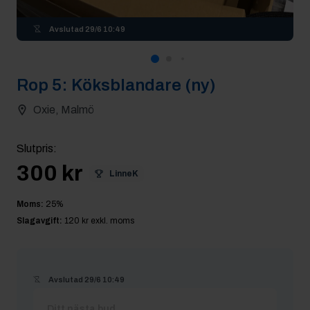
Avslutad
29/6 10:49
Rop
5
:
Köksblandare (ny)
Oxie, Malmö
Slutpris
:
300 kr
LinneK
Moms:
25
%
Slagavgift:
120 kr
exkl. moms
Avslutad
29/6 10:49