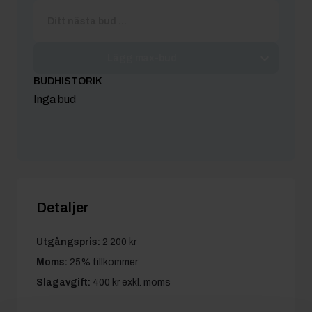
Lägg max-bud
BUDHISTORIK
Inga bud
Detaljer
Utgångspris:
2 200 kr
Moms:
25% tillkommer
Slagavgift:
400 kr
exkl. moms