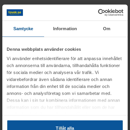
Information
Samtycke
Information
Om
Frågor
Objektet säljes i befintligt skick.
Denna webbplats använder cookies
Det är upp till köparen att kontrollera
Vi använder enhetsidentifierare för att anpassa innehållet
Lars mob.nr: 0708-496611
Visning
objektet vid angiven tid för visning.
och annonserna till användarna, tillhandahålla funktioner
för sociala medier och analysera vår trafik. Vi
OBS! Lagda bud kan inte tas bort!
Du kan alltid kontakta oss på 0346-48770 för
Oxie, Malmö
vidarebefordrar även sådana identifierare och annan
generella frågor om auktioner och rop.
Betalning
Vid konkursutförsäljning gäller inte
information från din enhet till de sociala medier och
Torsdagen den 25 juni mellan kl. 11:00-
annons- och analysföretag som vi samarbetar med.
konsumentköplagen (ex. ångerrätt). Se mer
12:30
.
Betalningen skall vara Toveks Auktioner AB
Dessa kan i sin tur kombinera informationen med annan
info i registreringsavtalet.
Avhämtning
information som du har tillhandahållit eller som de har
tillhanda
SENAST 2026-07-01
.
samlat in när du har använt deras tjänster.
Medtag kopia på faktura samt legitimation
Oxie, Malmö
Information:
till utlämningen.
Tillåt alla
Lasthjälp med truck