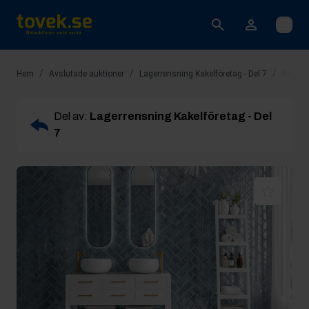
Öppna
/
/
/
Hem
Avslutade auktioner
Lagerrensning Kakelföretag - Del 7
Rop 15
Del av:
Lagerrensning Kakelföretag - Del
7