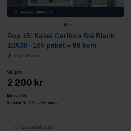
Avslutad
29/6 10:59
Rop
15
:
Kakel Carlfors Blå Blank
10X30 - 105 paket = 88 kvm
Oxie, Malmö
Slutpris
:
2 200 kr
Moms:
25
%
Slagavgift:
400 kr
exkl. moms
Avslutad
29/6 10:59