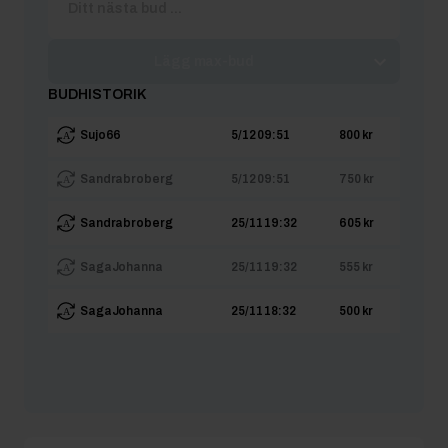
Lägg max-bud
BUDHISTORIK
Sujo66
5/12 09:51
800 kr
Sandrabroberg
5/12 09:51
750 kr
Sandrabroberg
25/11 19:32
605 kr
SagaJohanna
25/11 19:32
555 kr
SagaJohanna
25/11 18:32
500 kr