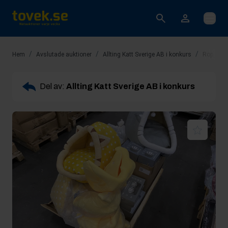
Öppna
/
/
/
Hem
Avslutade auktioner
Allting Katt Sverige AB i konkurs
Rop 9: Ka
Del av:
Allting Katt Sverige AB i konkurs