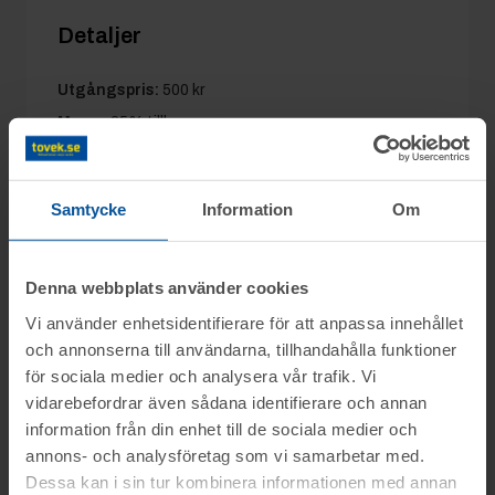
Detaljer
Utgångspris:
500 kr
Moms:
25% tillkommer
Slagavgift:
250 kr
exkl. moms
Samtycke
Information
Om
Information
Denna webbplats använder cookies
Vi använder enhetsidentifierare för att anpassa innehållet
På uppdrag av konkursförvaltare Lars Melin
och annonserna till användarna, tillhandahålla funktioner
Frågor
Advokatfirman Styrks AB säljs konkursboet
för sociala medier och analysera vår trafik. Vi
efter Allting Katt Sverige AB genom
vidarebefordrar även sådana identifierare och annan
Hampus tel. 0346-751684
information från din enhet till de sociala medier och
nätauktion på www.tovek.se, med avslut
Visning
annons- och analysföretag som vi samarbetar med.
fredagen den 5 december från kl. 09.45.
Alex tel. 0346-751687
Dessa kan i sin tur kombinera informationen med annan