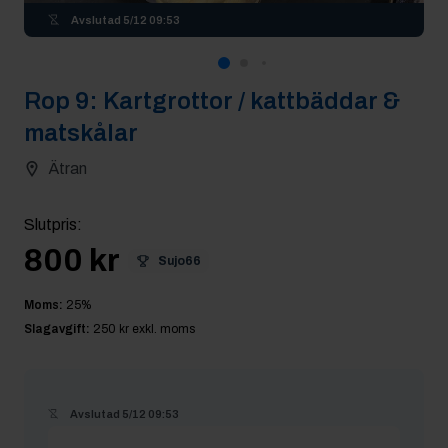
Avslutad
5/12 09:53
Rop
9
:
Kartgrottor / kattbäddar &
matskålar
Ätran
Slutpris
:
800 kr
Sujo66
Moms:
25
%
Slagavgift:
250 kr
exkl. moms
Avslutad
5/12 09:53