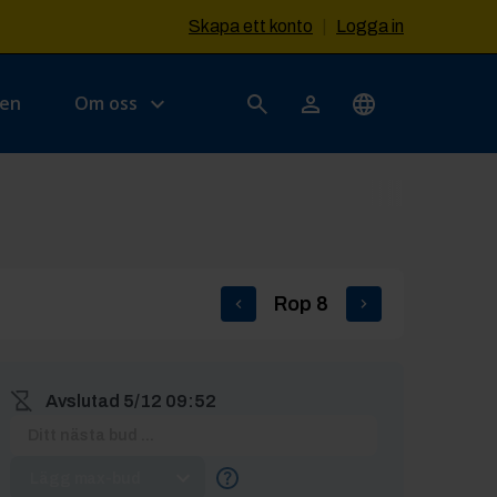
Skapa ett konto
|
Logga in
sen
Om oss
Rop
8
Avslutad
5/12 09:52
Lägg max-bud