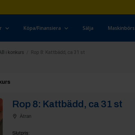
r
Köpa/Finansiera
Sälja
Maskinbör
AB i konkurs
Rop 8: Kattbädd, ca 31 st
/
kurs
Rop
8
:
Kattbädd, ca 31 st
Ätran
Slutpris
: