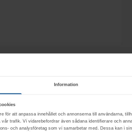
in Advokatfirman Styrks AB säljs konkursboet
Information
uktion på www.tovek.se, med avslut fredagen
cookies
e för att anpassa innehållet och annonserna till användarna, tillh
ktet vid angiven tid för visning.
vår trafik. Vi vidarebefordrar även sådana identifierare och anna
nnons- och analysföretag som vi samarbetar med. Dessa kan i sin