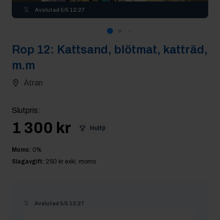
Avslutad
5/5 12:27
Rop
12
:
Kattsand, blötmat, katträd,
m.m
Ätran
Slutpris
:
1 300 kr
Hultji
Moms:
0
%
Slagavgift:
250 kr
exkl. moms
Avslutad
5/5 12:27