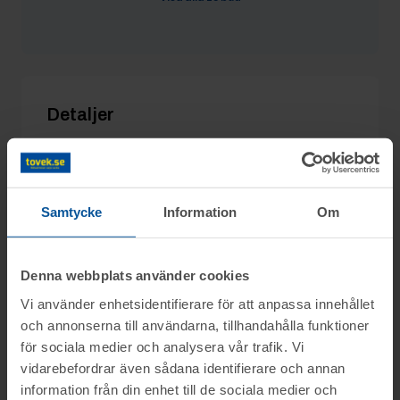
Zooi_sverige
4/5 22:21
700 kr
kerstin600
4/5 13:46
650 kr
Detaljer
Utgångspris:
500 kr
Moms:
0%
Slagavgift:
250 kr
exkl. moms
Samtycke
Information
Om
Denna webbplats använder cookies
Vi använder enhetsidentifierare för att anpassa innehållet
Information
och annonserna till användarna, tillhandahålla funktioner
för sociala medier och analysera vår trafik. Vi
På uppdrag av ett logistikföretag säljs parti
vidarebefordrar även sådana identifierare och annan
Frågor
med djurmat och tillbehör genom
information från din enhet till de sociala medier och