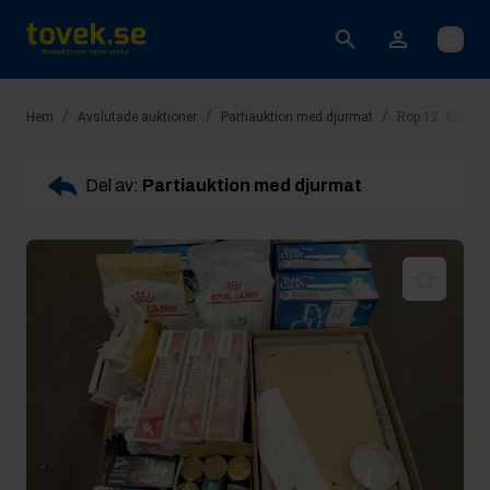
Öppna
/
/
/
Hem
Avslutade auktioner
Partiauktion med djurmat
Rop 12: Kattsan
Del av:
Partiauktion med djurmat